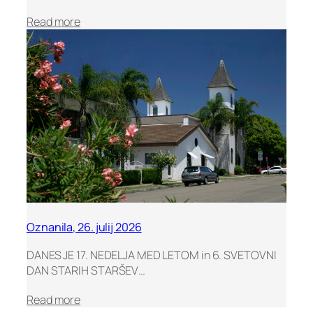
2
:
Read more
6
2
4
t
h
J
u
l
y
2
0
2
6
–
Oznanila, 26. julij 2026
N
S
DANES JE 17. NEDELJA MED LETOM in 6. SVETOVNI
W
DAN STARIH STARŠEV…
&
A
:
Read more