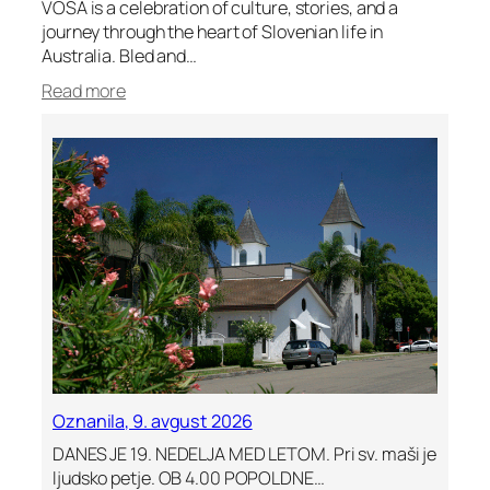
VOSA is a celebration of culture, stories, and a
journey through the heart of Slovenian life in
Australia. Bled and…
:
Read more
7
A
u
g
2
0
2
6
–
N
S
W
&
Oznanila, 9. avgust 2026
A
C
DANES JE 19. NEDELJA MED LETOM. Pri sv. maši je
T
ljudsko petje. OB 4.00 POPOLDNE…