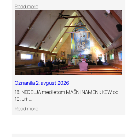
:
Read more
O
z
n
a
n
i
l
a
,
9
.
Oznanila 2. avgust 2026
a
18. NEDELJA med letom MAŠNI NAMENI: KEW ob
v
10. uri:…
g
u
:
Read more
s
O
t
z
2
n
0
a