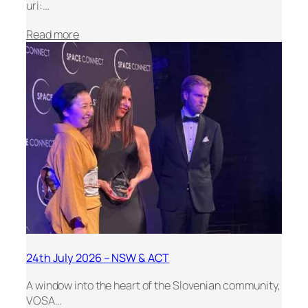
uri:…
:
Read more
O
z
n
a
n
i
l
a
2
6
.
j
u
l
24th July 2026 – NSW & ACT
i
j
A window into the heart of the Slovenian community,
2
VOSA…
0