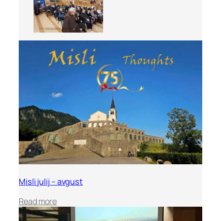
Misli julij – avgust
:
Read more
M