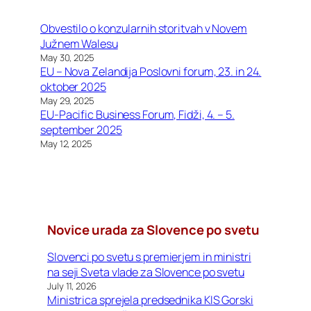
i
l
Obvestilo o konzularnih storitvah v Novem
a
Južnem Walesu
,
May 30, 2025
2
EU – Nova Zelandija Poslovni forum, 23. in 24.
.
oktober 2025
a
May 29, 2025
v
EU-Pacific Business Forum, Fidži, 4. – 5.
g
september 2025
u
May 12, 2025
s
t
2
0
2
Novice urada za Slovence po svetu
6
Slovenci po svetu s premierjem in ministri
na seji Sveta vlade za Slovence po svetu
July 11, 2026
Ministrica sprejela predsednika KIS Gorski