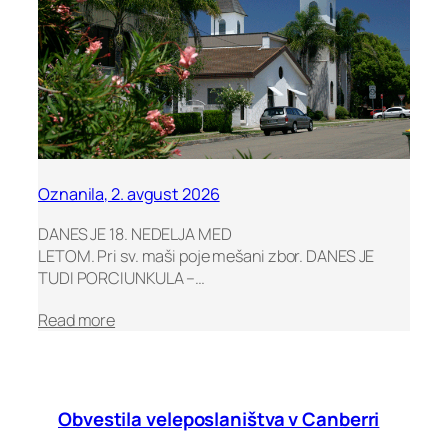
J
u
l
y
2
0
2
6
–
Oznanila, 2. avgust 2026
N
S
DANES JE 18. NEDELJA MED
W
LETOM. Pri sv. maši poje mešani zbor. DANES JE
&
TUDI PORCIUNKULA –…
A
C
:
Read more
T
O
z
n
a
Obvestila veleposlaništva v Canberri
n