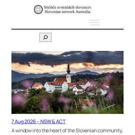
Skip
to
content
S
e
a
r
c
h
7 Aug 2026 – NSW & ACT
A window into the heart of the Slovenian community,