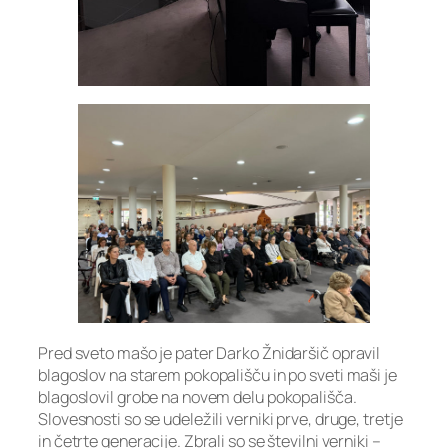
Pred sveto mašo je pater Darko Žnidaršič opravil
blagoslov na starem pokopališču in po sveti maši je
blagoslovil grobe na novem delu pokopališča.
Slovesnosti so se udeležili verniki prve, druge, tretje
in četrte generacije. Zbrali so se številni verniki –