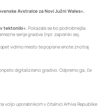
lovenske Avstralce za Novi Južni Wales«.
 v tektoniki«.
Pokazala se bo podrobnejša
ezne serije gradiva (npr. zapisniki sej,
spet vidimo mesto te popisne enote znotraj
 pripeto digitalizirano gradivo. Odpremo ga, če
na voljo uporabnikom v čitalnici Arhiva Republike