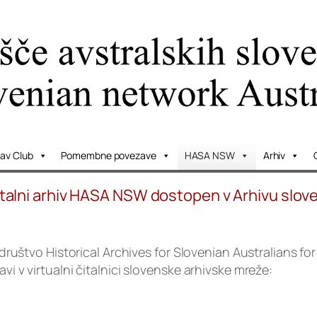
lav Club
Pomembne povezave
HASA NSW
Arhiv
italni arhiv HASA NSW dostopen v Arhivu slove
ja društvo Historical Archives for Slovenian Australians 
vi v virtualni čitalnici slovenske arhivske mreže: