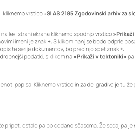
 kliknemo vrstico »
SI AS 2185 Zgodovinski arhiv za s
, na levi strani ekrana kliknemo spodnjo vrstico
»Prikaži
hovimi imeni je znak
+.
S klikom nanj se bodo odprle posam
opis te serije dokumentov, bo pred njo spet znak
+.
odrobnejši podatki, s klikom na
»Prikaži v tektoniki«
pa 
enoti popisa. Kliknemo vrstico in za del gradiva je tu že
 že pripet, ostalo pa bo dodano sčasoma. Že sedaj pa je 