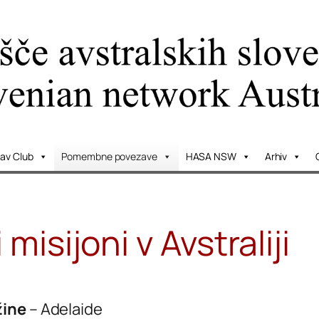
lav Club
Pomembne povezave
HASA NSW
Arhiv
misijoni v Avstraliji
žine
– Adelaide