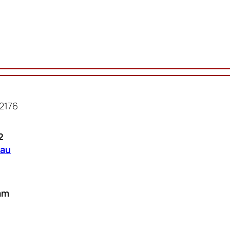
2176
2
.au
am