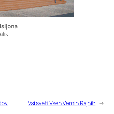
isijona
alia
7
tov
Vsi sveti Vseh Vernih Rajnih
→