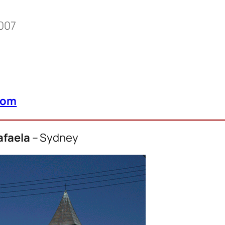
007
com
afaela
– Sydney