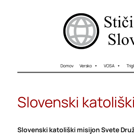
Skip
to
content
Domov
Versko
VOSA
Trig
Slovenski katoliški 
Slovenski katoliški misijon Svete Dru