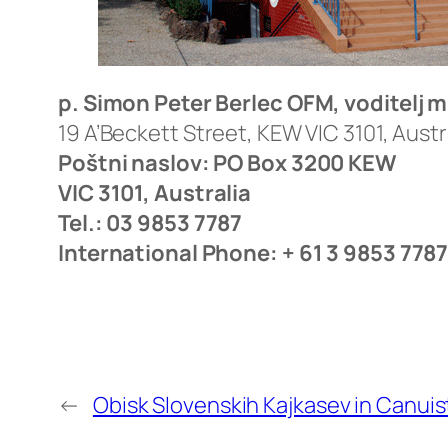
p. Simon Peter Berlec OFM, voditelj m
19 A’Beckett Street, KEW VIC 3101, Austr
Poštni naslov: PO Box 3200 KEW
VIC 3101, Australia
Tel.: 03 9853 7787
International Phone: + 61 3 9853 778
←
Obisk Slovenskih Kajkasev in Canuis