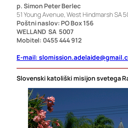
p. Simon Peter Berlec
51 Young Avenue, West Hindmarsh SA 5
Poštni naslov: PO Box 156
WELLAND SA 5007
Mobitel: 0455 444 912
E-mail: slomission.adelaide@gmail.
Slovenski katoliški misijon svetega R