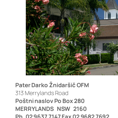
Pater Darko Žnidaršič OFM
313 Merrylands Road
Poštni naslov Po Box 280
MERRYLANDS NSW 2160
Ph. 02 9637 7147 Fax 02 9682 7692