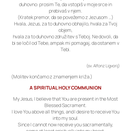
duhovno: prosim Te, da vstopiš v moje srce in
prebivaš v njem.
(Kratek premor, da se povežemo z Jezusom …)
Hvala, Jezus, za to duhovno obhajilo, hvala za Tvoj
objem,
hvala za to duhovno združitev s Teboj. Ne dovoli, da
bi se ločil od Tebe, ampak mi pomagaj, da ostanem v
Tebi.
(sv. Alfonz Ligvorij)
(Molitev končamo z znamenjem križa.)
A SPIRITUAL HOLY COMMUNION
My Jesus, I believe that You are present in the Most
Blessed Sacrament.
I love You above all things, and I desire to receive You
into my soul.
Since I cannot now receive you sacramentally,