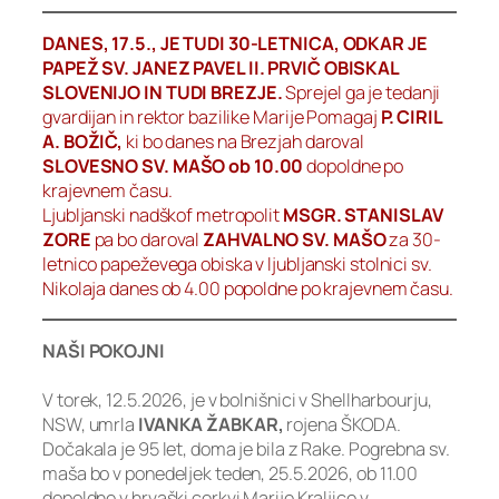
DANES, 17.5., JE TUDI 30-LETNICA, ODKAR JE
PAPEŽ SV. JANEZ PAVEL II. PRVIČ OBISKAL
SLOVENIJO IN TUDI BREZJE.
Sprejel ga je tedanji
gvardijan in rektor bazilike Marije Pomagaj
P. CIRIL
A. BOŽIČ,
ki bo danes na Brezjah daroval
SLOVESNO SV. MAŠO ob 10.00
dopoldne po
krajevnem času.
Ljubljanski nadškof metropolit
MSGR. STANISLAV
ZORE
pa bo daroval
ZAHVALNO SV. MAŠO
za 30-
letnico papeževega obiska v ljubljanski stolnici sv.
Nikolaja danes ob 4.00 popoldne po krajevnem času.
NAŠI POKOJNI
V torek, 12.5.2026, je v bolnišnici v Shellharbourju,
NSW, umrla
IVANKA ŽABKAR,
rojena ŠKODA.
Dočakala je 95 let, doma je bila z Rake. Pogrebna sv.
maša bo v ponedeljek teden, 25.5.2026, ob 11.00
dopoldne v hrvaški cerkvi Marije Kraljice v