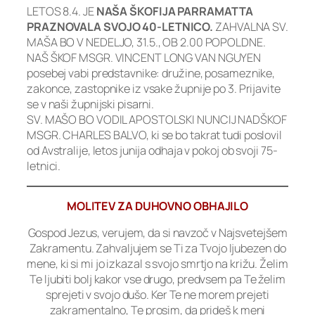
LETOS 8.4. JE
NAŠA ŠKOFIJA PARRAMATTA
PRAZNOVALA SVOJO 40-LETNICO.
ZAHVALNA SV.
MAŠA BO V NEDELJO, 31.5., OB 2.00 POPOLDNE.
NAŠ ŠKOF MSGR. VINCENT LONG VAN NGUYEN
posebej vabi predstavnike: družine, posameznike,
zakonce, zastopnike iz vsake župnije po 3. Prijavite
se v naši župnijski pisarni.
SV. MAŠO BO VODIL APOSTOLSKI NUNCIJ NADŠKOF
MSGR. CHARLES BALVO, ki se bo takrat tudi poslovil
od Avstralije, letos junija odhaja v pokoj ob svoji 75-
letnici.
MOLITEV ZA DUHOVNO OBHAJILO
Gospod Jezus, verujem, da si navzoč v Najsvetejšem
Zakramentu. Zahvaljujem se Ti za Tvojo ljubezen do
mene, ki si mi jo izkazal s svojo smrtjo na križu. Želim
Te ljubiti bolj kakor vse drugo, predvsem pa Te želim
sprejeti v svojo dušo. Ker Te ne morem prejeti
zakramentalno, Te prosim, da prideš k meni