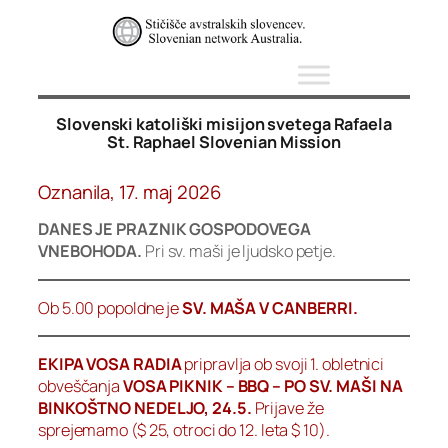
Skip
to
content
Slovenski katoliški misijon svetega Rafaela
St. Raphael Slovenian Mission
Oznanila, 17. maj 2026
DANES JE PRAZNIK GOSPODOVEGA
VNEBOHODA.
Pri sv. maši je ljudsko petje.
Ob 5.00 popoldne je
SV. MAŠA V CANBERRI.
EKIPA VOSA RADIA
pripravlja ob svoji 1. obletnici
obveščanja
VOSA PIKNIK – BBQ – PO SV. MAŠI NA
BINKOŠTNO NEDELJO, 24.5.
Prijave že
sprejemamo ($ 25, otroci do 12. leta $ 10).