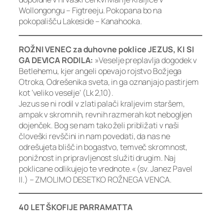
Wollongongu – Figtreeju. Pokopana bo na
pokopališču Lakeside – Kanahooka.
ROŽNI VENEC za duhovne poklice JEZUS, KI SI
GA DEVICA RODILA:
»Veselje preplavlja dogodek v
Betlehemu, kjer angeli opevajo rojstvo Božjega
Otroka, Odrešenika sveta, in ga oznanjajo pastirjem
kot ‘veliko veselje’ (Lk 2,10).
Jezus se ni rodil v zlati palači kraljevim staršem,
ampak v skromnih, revnih razmerah kot nebogljen
dojenček. Bog se nam tako želi približati v naši
človeški revščini in nam povedati, da nas ne
odrešujeta blišč in bogastvo, temveč skromnost,
ponižnost in pripravljenost služiti drugim. Naj
poklicane odlikujejo te vrednote.« (sv. Janez Pavel
II.) – ZMOLIMO DESETKO ROŽNEGA VENCA.
40 LET ŠKOFIJE PARRAMATTA