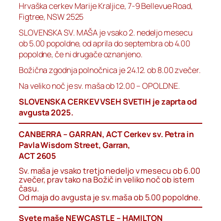
Hrvaška cerkev Marije Kraljice, 7-9 Bellevue Road,
Figtree, NSW 2525
SLOVENSKA SV. MAŠA je vsako 2. nedeljo mesecu
ob 5.00 popoldne, od aprila do septembra ob 4.00
popoldne, če ni drugače oznanjeno.
Božična zgodnja polnočnica je 24.12. ob 8.00 zvečer.
Na veliko noč je sv. maša ob 12.00 – OPOLDNE.
SLOVENSKA CERKEV VSEH SVETIH je zaprta od
avgusta 2025.
CANBERRA – GARRAN, ACT Cerkev sv. Petra in
Pavla Wisdom Street, Garran,
ACT 2605
Sv. maša je vsako tretjo nedeljo v mesecu ob 6.00
zvečer, prav tako na Božič in veliko noč ob istem
času.
Od maja do avgusta je sv. maša ob 5.00 popoldne.
Svete maše NEWCASTLE – HAMILTON