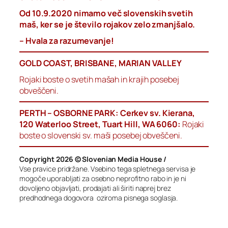
Od 10.9.2020 nimamo več slovenskih svetih
maš, ker se je število rojakov zelo zmanjšalo.
– Hvala za razumevanje!
GOLD COAST, BRISBANE, MARIAN VALLEY
Rojaki boste o svetih mašah in krajih posebej
obveščeni.
PERTH – OSBORNE PARK: Cerkev sv. Kierana,
120 Waterloo Street, Tuart Hill, WA 6060:
Rojaki
boste o slovenski sv. maši posebej obveščeni.
Copyright 2026 © Slovenian Media House /
Vse pravice pridržane. Vsebino tega spletnega servisa je
mogoče uporabljati za osebno neprofitno rabo in je ni
dovoljeno objavljati, prodajati ali širiti naprej brez
predhodnega dogovora oziroma pisnega soglasja.