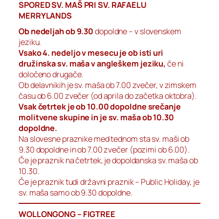
SPORED SV. MAŠ PRI SV. RAFAELU
MERRYLANDS
Ob nedeljah ob 9.30
dopoldne – v slovenskem
jeziku.
Vsako 4. nedeljo v mesecu je ob isti uri
družinska sv. maša v angleškem jeziku,
če ni
določeno drugače.
Ob delavnikih je sv. maša ob 7.00 zvečer, v zimskem
času ob 6.00 zvečer (od aprila do začetka oktobra).
Vsak četrtek je ob 10.00 dopoldne srečanje
molitvene skupine in je sv. maša ob 10.30
dopoldne.
Na slovesne praznike med tednom sta sv. maši ob
9.30 dopoldne in ob 7.00 zvečer (pozimi ob 6.00).
Če je praznik na četrtek, je dopoldanska sv. maša ob
10.30.
Če je praznik tudi državni praznik – Public Holiday, je
sv. maša samo ob 9.30 dopoldne.
WOLLONGONG – FIGTREE