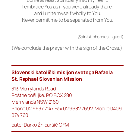
come at least spiritually into my heart.
I embrace You as if you were already there,
and I unite myself wholly to You.
Never permit me to be separated from You.
(Saint Alphonsus Liguori)
(We conclude the prayer with the sign of the Cross.)
Slovenski katoliški misijon svetega Rafaela
St. Raphael Slovenian Mission
313 Merrylands Road
Poštne pošiljke: PO BOX 280
Merrylands NSW 2160
Phone 02 9637 7147 Fax 02 9682 7692, Mobile 0409
074 760
pater Darko Žnidaršič OFM