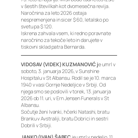
v šestih številkah kot dvomesečna revija.
Naročnina za leto 2026 ostaja
nespremenjena in sicer $ 60, letalsko po
svetu pa $ 120.
Iskrena zahvala vsem, ki redno poravnate
naročnino za tekoče leto in darujete v
tiskovni sklad patra Bernarda.
VIDOSAV (VIDEK) KUZMANOVIĆ j
e umrl v
soboto, 3. januarja 2026, v Sunshine
Hospitalu v St Albansu. Rodil se je 10. marca
1940 v vasi Gornje Nedeljice v Srbiji. Od
njega smo se poslovili v torek, 13. januarja
2026 ob 11. uri, v Ern Jensen Funerals v St
Albansu.
Sočutje ženi Ivanki, hčerki Natashi, bratu
Branku v Avstraliji, bratu Dobrici in sestri
Dobrili v Srbiji.
JANKO (IVAN) ŠABEC
je umrl v nedeljo, 11.