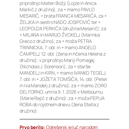
priprošnjo Materi Božji (Lojze in Anica
Markič z družino); za + mamo PAVLO
MESARIČ, + brata FRANCA MESARIČA, za +
ŽELJKA in sestro NADO JOSIPOVIČ ter +
LEOPOLDA PERKIČA (družina Mesarič); za
+ MILANA in MARIJO ŽVOKELJ (Marinka
Greco z družino); za + moža PETRA
TRINNICKA, 7. obl. in + mamo ANGELO
ČAMPELJ, 12. obl. (žena in hčerka Helena z
družino); v priprošnjo Mariji Pomagaj
(Nicholas J. Sorenson); za + starše
MANDELJ in KIRN, + mamo IVANKO TEGELJ,
7. obl. in + JOŽETA TOMŠIČA, 14. obl. (Peter
in Iva Mandelj z družino); za + mamo ZORO
DEL FORNO, umrla 9. 1. 2026 v Melbournu
(Marie Rajič z družino); za + moža PEPIJA
ROBA ob rojstnem dnevu (žena Stella z
družino).
Prvo berilo:
Odrešenik je luč narodom