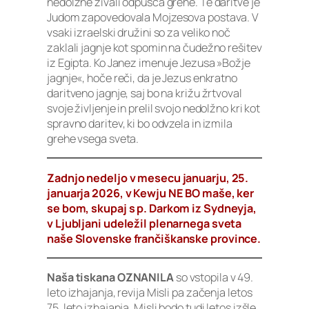
nedolžne živali odpušča grehe. Te daritve je
Judom zapovedovala Mojzesova postava. V
vsaki izraelski družini so za veliko noč
zaklali jagnje kot spomin na čudežno rešitev
iz Egipta. Ko Janez imenuje Jezusa »Božje
jagnje«, hoče reči, da je Jezus enkratno
daritveno jagnje, saj bo na križu žrtvoval
svoje življenje in prelil svojo nedolžno kri kot
spravno daritev, ki bo odvzela in izmila
grehe vsega sveta.
Zadnjo nedeljo v mesecu januarju, 25.
januarja 2026, v Kewju NE BO maše, ker
se bom, skupaj s p. Darkom iz Sydneyja,
v Ljubljani udeležil plenarnega sveta
naše Slovenske frančiškanske province.
Naša tiskana OZNANILA
so vstopila v 49.
leto izhajanja, revija Misli pa začenja letos
75. leto izhajanja. Misli bodo tudi letos izšle