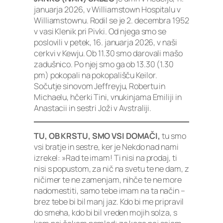
januarja 2026, v Williamstown Hospitalu v
Williamstownu. Rodil se je 2. decembra 1952
v vasi Klenik pri Pivki. Od njega smo se
poslovili v petek, 16. januarja 2026, v naši
cerkvi v Kewju. Ob 11.30 smo darovali mašo
zadušnico. Po njej smo ga ob 13.30 (1.30
pm) pokopali na pokopališču Keilor.
Sočutje sinovom Jeffreyju, Robertu in
Michaelu, hčerki Tini, vnukinjama Emiliji in
Anastacii in sestri Joži v Avstraliji.
TU, OB KRSTU, SMO VSI DOMAČI,
tu smo
vsi bratje in sestre, ker je Nekdo nad nami
izrekel: »Rad te imam! Ti nisi na prodaj, ti
nisi s popustom, za nič na svetu te ne dam, z
ničimer te ne zamenjam, nihče te ne more
nadomestiti, samo tebe imam na ta način –
brez tebe bi bil manj jaz. Kdo bi me pripravil
do smeha, kdo bi bil vreden mojih solza, s