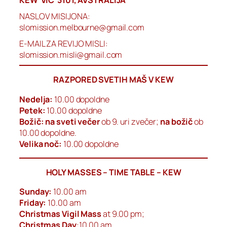
NASLOV MISIJONA:
slomission.melbourne@gmail.com
E-MAIL ZA REVIJO MISLI:
slomission.misli@gmail.com
RAZPORED SVETIH MAŠ V KEW
Nedelja:
10.00 dopoldne
Petek:
10.00 dopoldne
Božič: na sveti večer
ob 9. uri zvečer;
na božič
ob
10.00 dopoldne.
Velika noč:
10.00 dopoldne
HOLY MASSES – TIME TABLE – KEW
Sunday:
10.00 am
Friday:
10.00 am
Christmas Vigil Mass
at 9.00 pm;
Christmas Day
:10.00 am