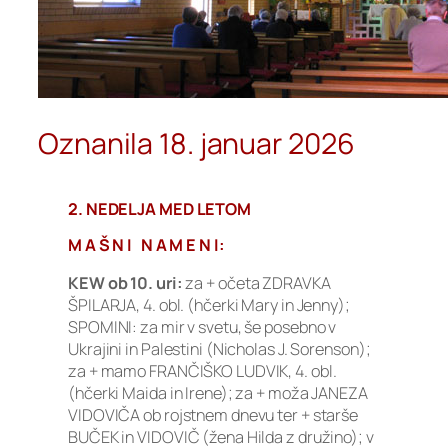
Oznanila 18. januar 2026
2. NEDELJA MED LETOM
M A Š N I N A M E N I:
KEW ob 10. uri:
za + očeta ZDRAVKA
ŠPILARJA, 4. obl. (hčerki Mary in Jenny);
SPOMINI: za mir v svetu, še posebno v
Ukrajini in Palestini (Nicholas J. Sorenson);
za + mamo FRANČIŠKO LUDVIK, 4. obl.
(hčerki Maida in Irene); za + moža JANEZA
VIDOVIČA ob rojstnem dnevu ter + starše
BUČEK in VIDOVIČ (žena Hilda z družino); v