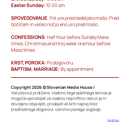
Easter Sunday:
10.00 am.
SPOVEDOVANJE
: Pol ure pred nedeljsko mašo. Pred
božičem in veliko nočjo eno uro pred mašo.
CONFESSIONS
: Half hour before Sunday Mass
times. Christmas and Holy week one hour before
Mass times.
KRST, POROKA:
Po dogovoru.
BAPTISM, MARRIAGE:
By appointment.
Copyright 2026 © Slovenian Media House /
Vse pravice pridržane. Vsebino tega spletnega servisa je
mogoče uporabljati za osebno neprofitno rabo in je ni
dovoljeno objavljati, prodajati ali širiti naprej brez
predhodnega dogovora oziroma pisnega soglasja.
Designed with
WordPress