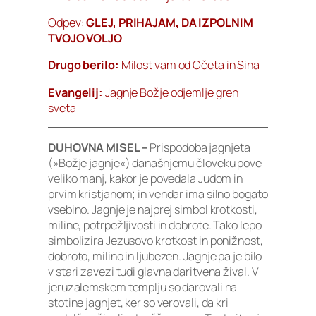
Odpev:
GLEJ, PRIHAJAM, DA IZPOLNIM
TVOJO VOLJO
Drugo berilo:
Milost vam od Očeta in Sina
Evangelij:
Jagnje Božje odjemlje greh
sveta
DUHOVNA MISEL –
Prispodoba jagnjeta
(»Božje jagnje«) današnjemu človeku pove
veliko manj, kakor je povedala Judom in
prvim kristjanom; in vendar ima silno bogato
vsebino. Jagnje je najprej simbol krotkosti,
miline, potrpežljivosti in dobrote. Tako lepo
simbolizira Jezusovo krotkost in ponižnost,
dobroto, milino in ljubezen. Jagnje pa je bilo
v stari zavezi tudi glavna daritvena žival. V
jeruzalemskem templju so darovali na
stotine jagnjet, ker so verovali, da kri