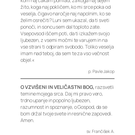
kom naj čakam pomlad; za koga naj sejem
žito, koga naj pokličem, ko mi srce poka od
veselja, čigavo naročje naj napolnim, ko se
želim osrečiti? Luni sem ukazal, da ti sveti
ponoči, in soncu sem dal toploto zate.
Vsepovsod iščem poti, da ti izkažem svojo
ljubezen, z vsemi močmi te varujem in na
vse strani ti odpiram svobodo. Toliko veselja
imam nad teboj, da sem te za vso večnost
objel.«
p. Pavle Jakop
O VZVIŠENI IN VELIČASTNI BOG,
razsvetli
temine mojega srca. Daj mi pravo vero,
trdno upanje in popolno ljubezen,
razumnost in spoznanje, o Gospod, da se
bom držal tvoje svete in resnične zapovedi.
Amen.
sv. Frančišek A.