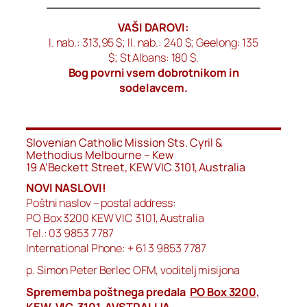
VAŠI DAROVI:
I. nab.: 313,95 $; II. nab.: 240 $; Geelong: 135
$; St Albans: 180 $.
Bog povrni vsem dobrotnikom in
sodelavcem.
Slovenian Catholic Mission Sts. Cyril &
Methodius Melbourne – Kew
19 A’Beckett Street, KEW VIC 3101, Australia
NOVI NASLOVI!
Poštni naslov – postal address:
PO Box 3200 KEW VIC 3101, Australia
Tel.: 03 9853 7787
International Phone: + 61 3 9853 7787
p. Simon Peter Berlec OFM, voditelj misijona
Sprememba poštnega predala
PO Box 3200
,
KEW VIC 3101, AVSTRALIJA