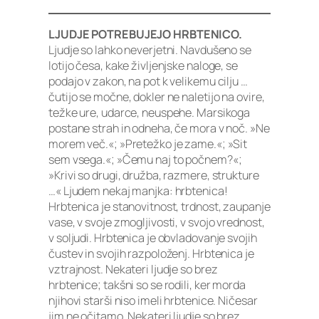
LJUDJE POTREBUJEJO HRBTENICO.
Ljudje so lahko neverjetni. Navdušeno se
lotijo česa, kake življenjske naloge, se
podajo v zakon, na pot k velikemu cilju …
čutijo se močne, dokler ne naletijo na ovire,
težke ure, udarce, neuspehe. Marsikoga
postane strah in odneha, če mora v noč. »Ne
morem več.«; »Pretežko je zame.«; »Sit
sem vsega.«; »Čemu naj to počnem?«;
»Krivi so drugi, družba, razmere, strukture
…« Ljudem nekaj manjka: hrbtenica!
Hrbtenica je stanovitnost, trdnost, zaupanje
vase, v svoje zmogljivosti, v svojo vrednost,
v soljudi. Hrbtenica je obvladovanje svojih
čustev in svojih razpoloženj. Hrbtenica je
vztrajnost. Nekateri ljudje so brez
hrbtenice; takšni so se rodili, ker morda
njihovi starši niso imeli hrbtenice. Ničesar
jim ne očitamo. Nekateri ljudje so brez