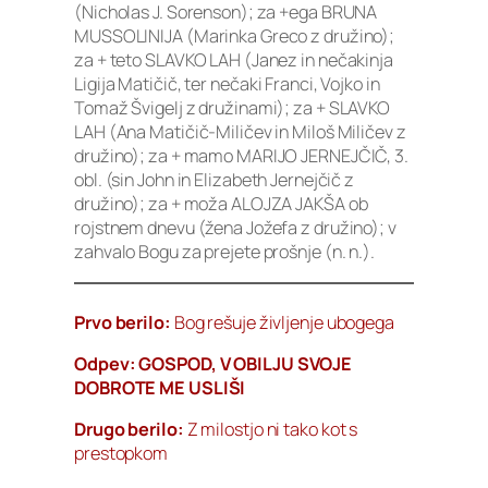
(Nicholas J. Sorenson); za +ega BRUNA
MUSSOLINIJA (Marinka Greco z družino);
za + teto SLAVKO LAH (Janez in nečakinja
Ligija Matičič, ter nečaki Franci, Vojko in
Tomaž Švigelj z družinami); za + SLAVKO
LAH (Ana Matičič-Miličev in Miloš Miličev z
družino); za + mamo MARIJO JERNEJČIČ, 3.
obl. (sin John in Elizabeth Jernejčič z
družino); za + moža ALOJZA JAKŠA ob
rojstnem dnevu (žena Jožefa z družino); v
zahvalo Bogu za prejete prošnje (n. n.).
Prvo berilo:
Bog rešuje življenje ubogega
Odpev:
GOSPOD, V OBILJU SVOJE
DOBROTE ME USLIŠI
Drugo berilo:
Z milostjo ni tako kot s
prestopkom