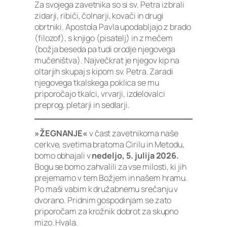
Za svojega zavetnika so si sv. Petra izbrali
zidarji, ribiči, čolnarji, kovači in drugi
obrtniki. Apostola Pavla upodabljajo z brado
(filozof), s knjigo (pisatelj) in z mečem
(božja beseda pa tudi orodje njegovega
mučeništva). Največkrat je njegov kip na
oltarjih skupaj s kipom sv. Petra. Zaradi
njegovega tkalskega poklica se mu
priporočajo tkalci, vrvarji, izdelovalci
preprog, pletarji in sedlarji.
»ŽEGNANJE«
v čast zavetnikoma naše
cerkve, svetima bratoma Cirilu in Metodu,
bomo obhajali v
nedeljo, 5. julija 2026.
Bogu se bomo zahvalili za vse milosti, ki jih
prejemamo v tem Božjem in našem hramu.
Po maši vabim k družabnemu srečanju v
dvorano. Pridnim gospodinjam se zato
priporočam za krožnik dobrot za skupno
mizo. Hvala.