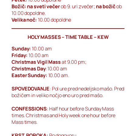
Božič: na sveti večer
ob 9. uri zvečer;
na božič
ob
10.00 dopoldne.
Velika noč:
10.00 dopoldne
HOLY MASSES – TIME TABLE – KEW
Sunday:
10.00 am
Friday:
10.00 am
Christmas Vigil Mass
at 9.00 pm;
Christmas Day
:10.00 am
Easter Sunday:
10.00 am.
SPOVEDOVANJE
: Pol ure pred nedeljsko mašo. Pred
božičem in veliko nočjo eno uro pred mašo.
CONFESSIONS
: Half hour before Sunday Mass
times. Christmas and Holy week one hour before
Mass times.
KRST, POROKA:
Po dogovoru.