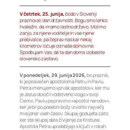
V četrtek, 25. junija,
bodo v Sloveniji
praznovali dan državnosti. Bogu smo lahko
hvaležni, da imamo lastno državo. Molimo
zanjo, za njene voditelje in vse njene
prebivalce, pa čeprav nas kar nekaj
kilometrov ločuje od naše domovine.
Spodbujam Vas, da ta dan doma izobesite
slovensko zastavo.
V ponedeljek, 29. junija 2026,
bo praznik,
ki je posvečen apostoloma Petru in Pavlu.
Petra imenujemo »prvak apostolov«, ker mu
je Jezus določil vodstveno vlogo v svoji
Cerkvi, Pavlu pa pravimo »apostol narodov«,
ker je bil po posebni božji izvolitvi največji
misijonar vseh časov. Skupaj godujeta zato,
ker sta skupaj dala življenje za Kristusa.
Apostola Petra upodabljajo s ključi v rokah.