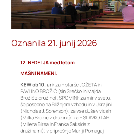
Oznanila 21. junij 2026
12. NEDELJA med letom
MAŠNI NAMENI:
KEW ob 10. uri:
za + starše JOŽETA in
PAVLINO BROŽIČ (sin Srečko in Majda
Brožič z družino); SPOMINI: za mir v svetu,
še posebno na Bližnjem vzhodu in v Ukrajini
(Nicholas J. Sorenson); za vse duše v vicah
(Milka Brožič z družino); za + SLAVKO LAH
(Milena Birsa in Franka Saksida z
družinami); v priprošnjo Mariji Pomagaj