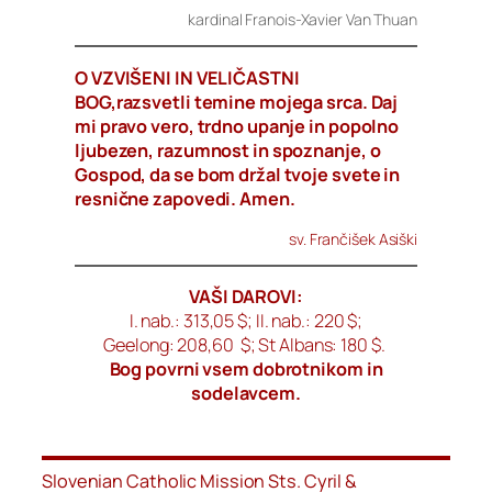
kardinal Franois-Xavier Van Thuan
O VZVIŠENI IN VELIČASTNI
BOG,razsvetli temine mojega srca. Daj
mi pravo vero, trdno upanje in popolno
ljubezen, razumnost in spoznanje, o
Gospod, da se bom držal tvoje svete in
resnične zapovedi. Amen.
sv. Frančišek Asiški
VAŠI DAROVI:
I. nab.: 313,05 $; II. nab.: 220 $;
Geelong: 208,60 $; St Albans: 180 $.
Bog povrni vsem dobrotnikom in
sodelavcem.
Slovenian Catholic Mission Sts. Cyril &