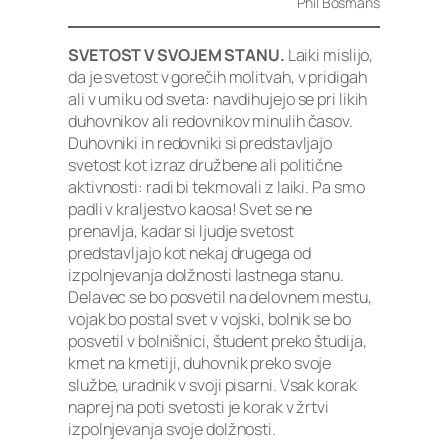
Phil Bosmans
SVETOST V SVOJEM STANU.
Laiki mislijo,
da je svetost v gorečih molitvah, v pridigah
ali v umiku od sveta: navdihujejo se pri likih
duhovnikov ali redovnikov minulih časov.
Duhovniki in redovniki si predstavljajo
svetost kot izraz družbene ali politične
aktivnosti: radi bi tekmovali z laiki. Pa smo
padli v kraljestvo kaosa! Svet se ne
prenavlja, kadar si ljudje svetost
predstavljajo kot nekaj drugega od
izpolnjevanja dolžnosti lastnega stanu.
Delavec se bo posvetil na delovnem mestu,
vojak bo postal svet v vojski, bolnik se bo
posvetil v bolnišnici, študent preko študija,
kmet na kmetiji, duhovnik preko svoje
službe, uradnik v svoji pisarni. Vsak korak
naprej na poti svetosti je korak v žrtvi
izpolnjevanja svoje dolžnosti.