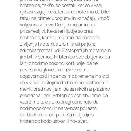
hrbtenice, takšni so postali, ker so v vsej
njihovi vzgoji nekatere vrednote morda bile
tabu, na primer »pogum« in »značaj«, »moč
volje« in »žrtev«. Do njih moramo biti
prizanesljivi. Nekateri ljudje so brez
hrbtenice, ker se jim je morda pod težo
življenja hrbtenica zlomila ali pa jo je
zdrobila trdota ljudi. Zastopati jih moramo in
jim biti v pomoč. Hrbtenico potrebujemo, da
lahko hodimo pokonci kot ljudje, da ne
povešamo glave, da prevzemamo
odgovornosti in da nosimo bremena in skrbi,
da v viharjih stojimo trdno in ne postanemo
mehki pred nasiljem, da se nikoli ne plazimo
pred denarjem. Hrbtenico potrebujemo, da
vzdržimo takrat, ko drugi odnehajo, da
hodimo pokonci in naravnost po lastni,
svobodno izbrani poti. Samo ljudje s
hrbtenico bodo ustvarili nov svet.