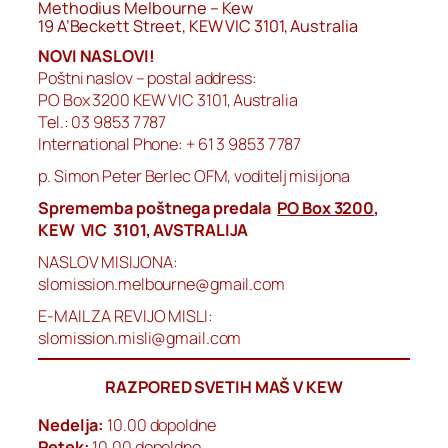
Methodius Melbourne – Kew
19 A’Beckett Street, KEW VIC 3101, Australia
NOVI NASLOVI!
Poštni naslov – postal address:
PO Box 3200 KEW VIC 3101, Australia
Tel.: 03 9853 7787
International Phone: + 61 3 9853 7787
p. Simon Peter Berlec OFM, voditelj misijona
Sprememba poštnega predala
PO Box 3200
,
KEW VIC 3101, AVSTRALIJA
NASLOV MISIJONA:
slomission.melbourne@gmail.com
E-MAIL ZA REVIJO MISLI:
slomission.misli@gmail.com
RAZPORED SVETIH MAŠ V KEW
Nedelja:
10.00 dopoldne
Petek:
10.00 dopoldne