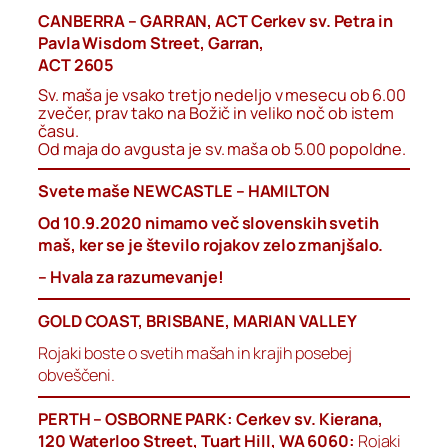
CANBERRA – GARRAN, ACT Cerkev sv. Petra in
Pavla Wisdom Street, Garran,
ACT 2605
Sv. maša je vsako tretjo nedeljo v mesecu ob 6.00
zvečer, prav tako na Božič in veliko noč ob istem
času.
Od maja do avgusta je sv. maša ob 5.00 popoldne.
Svete maše NEWCASTLE – HAMILTON
Od 10.9.2020 nimamo več slovenskih svetih
maš, ker se je število rojakov zelo zmanjšalo.
– Hvala za razumevanje!
GOLD COAST, BRISBANE, MARIAN VALLEY
Rojaki boste o svetih mašah in krajih posebej
obveščeni.
PERTH – OSBORNE PARK: Cerkev sv. Kierana,
120 Waterloo Street, Tuart Hill, WA 6060:
Rojaki