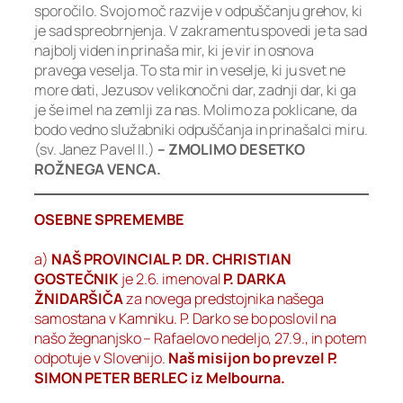
sporočilo. Svojo moč razvije v odpuščanju grehov, ki
je sad spreobrnjenja. V zakramentu spovedi je ta sad
najbolj viden in prinaša mir, ki je vir in osnova
pravega veselja. To sta mir in veselje, ki ju svet ne
more dati, Jezusov velikonočni dar, zadnji dar, ki ga
je še imel na zemlji za nas. Molimo za poklicane, da
bodo vedno služabniki odpuščanja in prinašalci miru.
(sv. Janez Pavel II.)
– ZMOLIMO DESETKO
ROŽNEGA VENCA.
OSEBNE SPREMEMBE
a)
NAŠ PROVINCIAL P. DR. CHRISTIAN
GOSTEČNIK
je 2.6. imenoval
P. DARKA
ŽNIDARŠIČA
za novega predstojnika našega
samostana v Kamniku. P. Darko se bo poslovil na
našo žegnanjsko – Rafaelovo nedeljo, 27.9., in potem
odpotuje v Slovenijo.
Naš misijon bo prevzel P.
SIMON PETER BERLEC iz Melbourna.