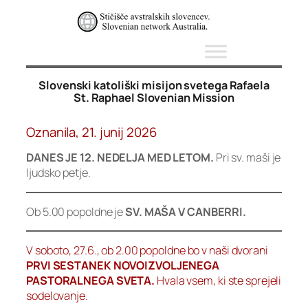
Skip
to
content
Slovenski katoliški misijon svetega Rafaela
St. Raphael Slovenian Mission
Oznanila, 21. junij 2026
DANES JE 12. NEDELJA MED LETOM.
Pri sv. maši je
ljudsko petje.
Ob 5.00 popoldne je
SV. MAŠA V CANBERRI.
V soboto, 27.6., ob 2.00 popoldne bo v naši dvorani
PRVI SESTANEK NOVOIZVOLJENEGA
PASTORALNEGA SVETA.
Hvala vsem, ki ste sprejeli
sodelovanje.