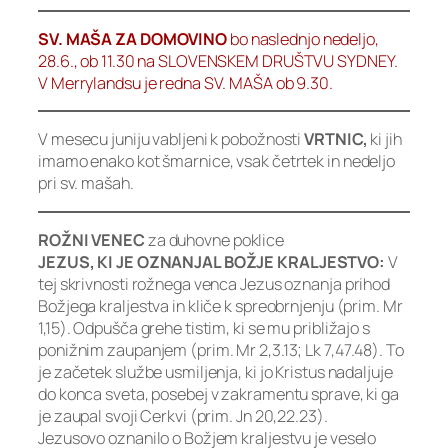
SV. MAŠA ZA DOMOVINO
bo naslednjo nedeljo,
28.6., ob 11.30 na SLOVENSKEM DRUŠTVU SYDNEY.
V Merrylandsu je redna SV. MAŠA ob 9.30.
V mesecu juniju vabljeni k pobožnosti
VRTNIC,
ki jih
imamo enako kot šmarnice, vsak četrtek in nedeljo
pri sv. mašah.
ROŽNI VENEC
za duhovne poklice
JEZUS, KI JE OZNANJAL BOŽJE KRALJESTVO:
V
tej skrivnosti rožnega venca Jezus oznanja prihod
Božjega kraljestva in kliče k spreobrnjenju (prim. Mr
1,15). Odpušča grehe tistim, ki se mu približajo s
ponižnim zaupanjem (prim. Mr 2,3.13; Lk 7,47.48). To
je začetek službe usmiljenja, ki jo Kristus nadaljuje
do konca sveta, posebej v zakramentu sprave, ki ga
je zaupal svoji Cerkvi (prim. Jn 20,22.23).
Jezusovo oznanilo o Božjem kraljestvu je veselo