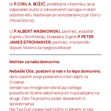
b)
P. CIRIL A. BOŽIČ,
predstojnik v Kamniku, se je
odpovedal službi iz zdravstvenih razlogov in dobil
sobotno leto. Nastavljen je na Kostanjevico pri Gorici
(Nova Gorica).
c)
P. ALBERT WASNIOWSKI,
pavlinec, je postal
župnik v Smithfieldu. Dosedanji župnik
P. PETER
JAMES STROHMAYER,
pavlinec, ima bolniški
dopust. Molimo za njegovo zdravje!
Molitev za našo domovino
Nebeški Oče, postavil si nas v to lepo domovino,
da bi izpolnili svoje poslanstvo in bili odprti za
življenje.
Vendar nas mnoge sile odvračajo od tega:
prevečkrat iščemo sebične koristi in pozabljamo na
druge. Zato Te prosimo za dar skesanosti in
spreobrnjenja.
Naj Tvoj Duh zaveje nad možmi in ženami, ki nas