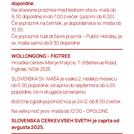
dopoldne.
Na slovesne praznike med tednom sta sv. maši ob
9.30 dopoldne in ob 7.00 zvečer (pozimi ob 6.00).
Če je praznik na četrtek, je dopoldanska sv. maša ob
10.30.
Če je praznik tudi državni praznik – Public Holiday, je
sv. maša samo ob 9.30 dopoldne.
WOLLONGONG – FIGTREE
Hrvaška cerkev Marije Kraljice, 7-9 Bellevue Road,
Figtree, NSW 2525
SLOVENSKA SV. MAŠA je vsako 2. nedeljo mesecu
ob 5.00 popoldne, od aprila do septembra ob 4.00
popoldne, če ni drugače oznanjeno.
Božična zgodnja polnočnica je 24.12. ob 8.00 zvečer.
Na veliko noč je sv. maša ob 12.00 – OPOLDNE.
SLOVENSKA CERKEV VSEH SVETIH je zaprta od
avgusta 2025.