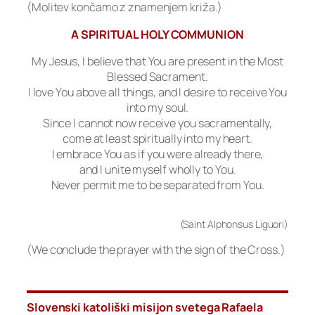
(Molitev končamo z znamenjem križa.)
A SPIRITUAL HOLY COMMUNION
My Jesus, I believe that You are present in the Most
Blessed Sacrament.
I love You above all things, and I desire to receive You
into my soul.
Since I cannot now receive you sacramentally,
come at least spiritually into my heart.
I embrace You as if you were already there,
and I unite myself wholly to You.
Never permit me to be separated from You.
(Saint Alphonsus Liguori)
(We conclude the prayer with the sign of the Cross.)
Slovenski katoliški misijon svetega Rafaela