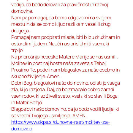
vodijo, da bodo delovali za pravičnost in razvoj
domovine.
Nam pa pomagaj, da bomo odgovorni na svojem
mestu in da se bomo kljub razlikam veselili drug
drugega.
Pomagaj nam podpirati mlade, biti blizu družinam in
ostarelim ljudem. Nauči nas prisluhniti vsem, ki
trpijo.
Na priprošnjo nebeške Matere Marije se nas usmili.
Molitev in post naj bosta naša zaveza s Teboj.
Prosimo Te, podeli nam blagoslov za naše osebno in
skupno življenje. Amen.
Dobri Bog, blagoslovi našo domovino, očisti jo vsega
zla, ki jo razjeda. Daj, da bo zmagalo dobro zaradi
vseh rodov, ki so živeli sveto, vseh, ki so slavili Boga
in Mater Božjo.
Blagoslovi našo domovino, da jo bodo vodili ljudje, ki
so vredni Tvojega usmiljenja. AMEN.
https://www.dkps.si/duhovna-rast/molitev-za-
domovino