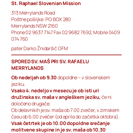
St. Raphael Slovenian Mission
313 Merrylands Road
Poštne pošiljke: PO BOX 280
Merrylands NSW 2160
Phone 02 9637 7147 Fax 02 9682 7692, Mobile 0409
074 760
pater Darko Žnidaršič OFM
SPORED SV. MAŠ PRI SV. RAFAELU
MERRYLANDS
Ob nedeljah ob 9.30
dopoldne – v slovenskem
jeziku.
Vsako 4. nedeljo v mesecu je ob isti uri
družinska sv. maša v angleškem jeziku,
če ni
določeno drugače.
Ob delavnikih je sv. maša ob 7.00 zvečer, v zimskem
času ob 6.00 zvečer (od aprila do začetka oktobra).
Vsak četrtek je ob 10.00 dopoldne srečanje
molitvene skupine in je sv. maša ob 10.30