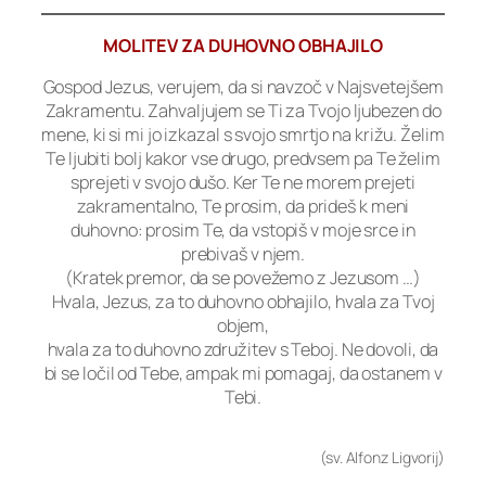
MOLITEV ZA DUHOVNO OBHAJILO
Gospod Jezus, verujem, da si navzoč v Najsvetejšem
Zakramentu. Zahvaljujem se Ti za Tvojo ljubezen do
mene, ki si mi jo izkazal s svojo smrtjo na križu. Želim
Te ljubiti bolj kakor vse drugo, predvsem pa Te želim
sprejeti v svojo dušo. Ker Te ne morem prejeti
zakramentalno, Te prosim, da prideš k meni
duhovno: prosim Te, da vstopiš v moje srce in
prebivaš v njem.
(Kratek premor, da se povežemo z Jezusom …)
Hvala, Jezus, za to duhovno obhajilo, hvala za Tvoj
objem,
hvala za to duhovno združitev s Teboj. Ne dovoli, da
bi se ločil od Tebe, ampak mi pomagaj, da ostanem v
Tebi.
(sv. Alfonz Ligvorij)