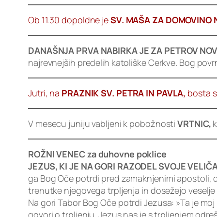
Ob 11.30 dopoldne je
SV. MAŠA ZA DOMOVINO
DANAŠNJA PRVA NABIRKA JE ZA PETROV NOV
najrevnejših predelih katoliške Cerkve. Bog povrn
Jutri, na
PRAZNIK SV. PETRA IN PAVLA,
bosta sv
V mesecu juniju vabljeni k pobožnosti
VRTNIC,
k
ROŽNI VENEC za duhovne poklice
JEZUS, KI JE NA GORI RAZODEL SVOJE VELI
ga Bog Oče potrdi pred zamaknjenimi apostoli, da 
trenutke njegovega trpljenja in dosežejo veselje 
Na gori Tabor Bog Oče potrdi Jezusa: »Ta je moj 
govori o trpljenju. Jezus nas je s trpljenjem odreš