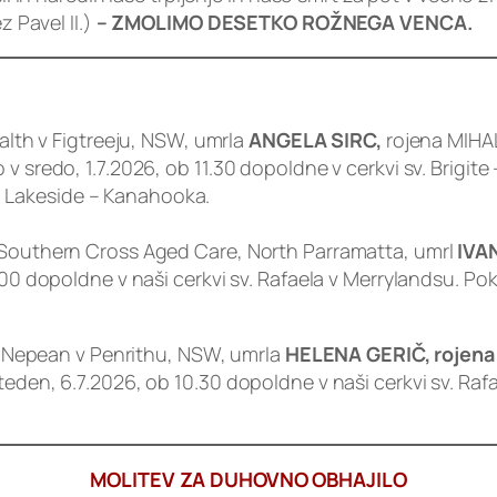
z Pavel II.)
– ZMOLIMO DESETKO ROŽNEGA VENCA.
ealth v Figtreeju, NSW, umrla
ANGELA SIRC,
rojena MIHAL
v sredo, 1.7.2026, ob 11.30 dopoldne v cerkvi sv. Brigite 
 Lakeside – Kanahooka.
h Southern Cross Aged Care, North Parramatta, umrl
IVA
0.00 dopoldne v naši cerkvi sv. Rafaela v Merrylandsu. 
ici Nepean v Penrithu, NSW, umrla
HELENA GERIČ, rojen
teden, 6.7.2026, ob 10.30 dopoldne v naši cerkvi sv. Ra
MOLITEV ZA DUHOVNO OBHAJILO