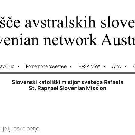
lav Club
Pomembne povezave
HASA NSW
Arhiv
Slovenski katoliški misijon svetega Rafaela
St. Raphael Slovenian Mission
i je ljudsko petje.