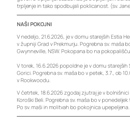
trpljenje in tako spodbujali poklicanost. (sv. Jane
NAŠI POKOJNI
V nedeljo, 21.6.2026, je v domu starejših Estia H
v župniji Grad v Prekmurju. Pogrebna sv. maša bo 
Gwynneville, NSW. Pokopana bo na pokopališču
V torek, 16.6.2026 popoldne je v domu starejši
Gorici. Pogrebna sv. maša bo v petek, 3.7., ob 1
v Rookwoodu.
V četrtek, 18.6.2026 zgodaj zjutraj je v bolnišn
Koroški Beli. Pogrebna sv. maša bo v ponedeljek 
Po sv. maši in molitvah bo pokojnica upepeljena.