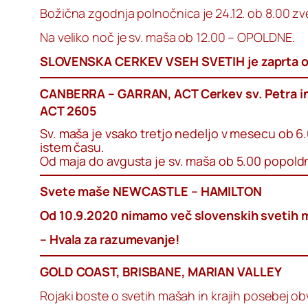
Božična zgodnja polnočnica je 24.12. ob 8.00 zv
Na veliko noč je sv. maša ob 12.00 – OPOLDNE.
SLOVENSKA CERKEV VSEH SVETIH je zaprta o
CANBERRA – GARRAN, ACT Cerkev sv. Petra in
ACT 2605
Sv. maša je vsako tretjo nedeljo v mesecu ob 6.
istem času.
Od maja do avgusta je sv. maša ob 5.00 popold
Svete maše NEWCASTLE – HAMILTON
Od 10.9.2020 nimamo več slovenskih svetih maš
– Hvala za razumevanje!
GOLD COAST, BRISBANE, MARIAN VALLEY
Rojaki boste o svetih mašah in krajih posebej ob