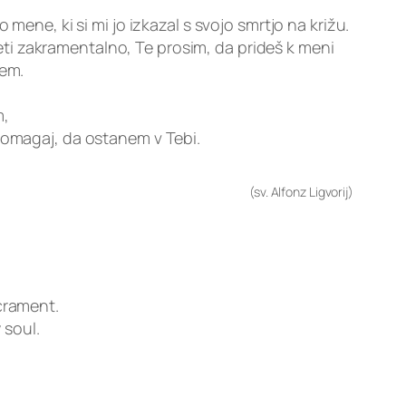
ene, ki si mi jo izkazal s svojo smrtjo na križu.
jeti zakramentalno, Te prosim, da prideš k meni
jem.
m,
 pomagaj, da ostanem v Tebi.
(sv. Alfonz Ligvorij)
crament.
 soul.