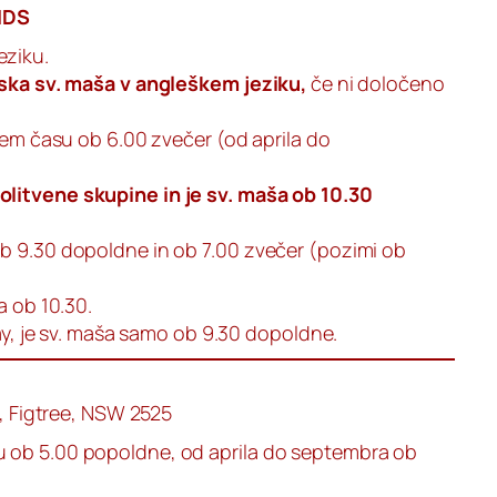
NDS
eziku.
nska sv. maša v angleškem jeziku,
če ni določeno
kem času ob 6.00 zvečer (od aprila do
litvene skupine in je sv. maša ob 10.30
b 9.30 dopoldne in ob 7.00 zvečer (pozimi ob
a ob 10.30.
day, je sv. maša samo ob 9.30 dopoldne.
d, Figtree, NSW 2525
 ob 5.00 popoldne, od aprila do septembra ob