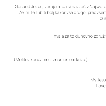
Gospod Jezus, verujem, da si navzoč v Najsvetejš
Želim Te ljubiti bolj kakor vse drugo, predvse
duh
H
hvala za to duhovno združit
(Molitev končamo z znamenjem križa.)
My Jesu
I lov