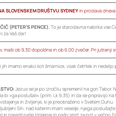
 NA SLOVENSKEM DRUŠTVU SYDNEY
in proslava dneva
ČIČ (PETER’S PENCE).
To je starodavna nabirka vse Ce
i za Vaš dar!
. maši ob 9.30 dopoldne in ob 6.00 zvečer. Pri jutranji s
i jih imamo enako kot šmarnice, vsak četrtek in nedeljo p
ČASTVO:
Jezus se je po izročilu spremenil na gori Tabor. 
bi »ga poslušali« (prim. Lk 9,35) in da se pripravijo na 
vstajenja in življenje, ki je preobraženo v Svetem Duhu.
ljubljeni Sin, nad katerim imam veselje; njega poslušajt
il in naredil naše trpljenje in našo smrt za pot v večno ži