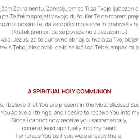
em Zakramentu. Zahvaljujem se Ti za Tvojo ljubezen do m
m pa Te želim sprejeti v svojo dušo. Ker Te ne morem pre
ovno: prosim Te, da vstopiš v moje srce in prebivaš v n
(Kratek premor, da se povežemo z Jezusom …)
vala, Jezus, za to duhovno obhajilo, hvala za Tvoj obje
ev s Teboj. Ne dovoli, da bi se ločil od Tebe, ampak mi
A SPIRITUAL HOLY COMMUNION
s, I believe that You are present in the Most Blessed Sa
e You above all things, and I desire to receive You into my
Since I cannot now receive you sacramentally,
come at least spiritually into my heart.
I embrace You as if you were already there,