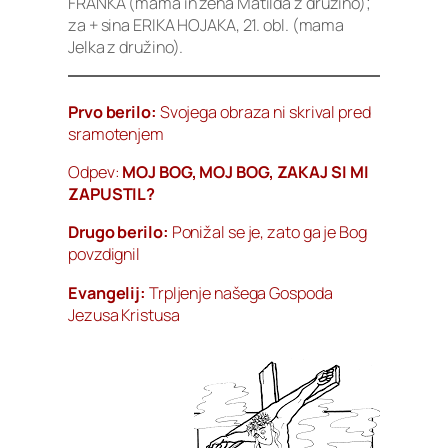
FRANKA (mama in žena Matilda z družino);
za + sina ERIKA HOJAKA, 21. obl. (mama
Jelka z družino).
Prvo berilo:
Svojega obraza ni skrival pred
sramotenjem
Odpev:
MOJ BOG, MOJ BOG, ZAKAJ SI MI
ZAPUSTIL?
Drugo berilo:
Ponižal se je, zato ga je Bog
povzdignil
Evangelij:
Trpljenje našega Gospoda
Jezusa Kristusa