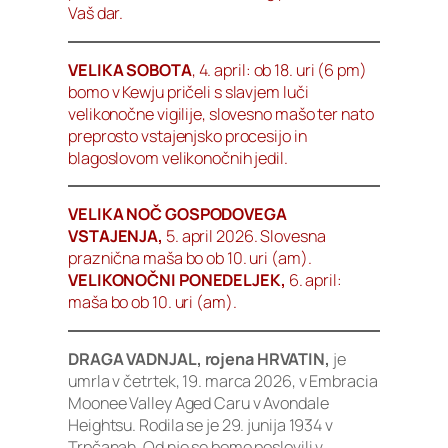
Vaš dar.
VELIKA SOBOTA
, 4. april: ob 18. uri (6 pm)
bomo v Kewju pričeli s slavjem luči
velikonočne vigilije, slovesno mašo ter nato
preprosto vstajenjsko procesijo in
blagoslovom velikonočnih jedil.
VELIKA NOČ GOSPODOVEGA
VSTAJENJA,
5. april 2026. Slovesna
praznična maša bo ob 10. uri (am).
VELIKONOČNI PONEDELJEK
,
6. april:
maša bo ob 10. uri (am).
DRAGA VADNJAL, rojena HRVATIN,
je
umrla v četrtek, 19. marca 2026, v Embracia
Moonee Valley Aged Caru v Avondale
Heightsu. Rodila se je 29. junija 1934 v
Trpčanah. Od nje se bomo poslovili v