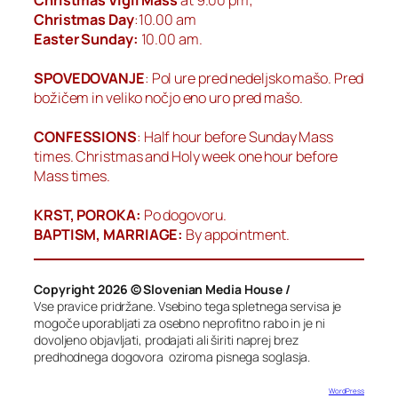
Christmas Day
:10.00 am
Easter Sunday:
10.00 am.
SPOVEDOVANJE
: Pol ure pred nedeljsko mašo. Pred
božičem in veliko nočjo eno uro pred mašo.
CONFESSIONS
: Half hour before Sunday Mass
times. Christmas and Holy week one hour before
Mass times.
KRST, POROKA:
Po dogovoru.
BAPTISM, MARRIAGE:
By appointment.
Copyright 2026 © Slovenian Media House /
Vse pravice pridržane. Vsebino tega spletnega servisa je
mogoče uporabljati za osebno neprofitno rabo in je ni
dovoljeno objavljati, prodajati ali širiti naprej brez
predhodnega dogovora oziroma pisnega soglasja.
Designed with
WordPress