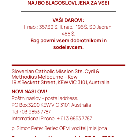
NAJ BO BLAGOSLOVLJENA ZA VSE!
VAŠI DAROVI:
I. nab.: 357,30 $; II. nab.: 195 $; SD Jadran:
465 $.
Bog povrni vsem dobrotnikom in
sodelavcem.
Slovenian Catholic Mission Sts. Cyril &
Methodius Melbourne – Kew
19 A’Beckett Street, KEW VIC 3101, Australia
NOVI NASLOVI!
Poštni naslov – postal address:
PO Box 3200 KEW VIC 3101, Australia
Tel.: 03 9853 7787
International Phone: + 61 3 9853 7787
p. Simon Peter Berlec OFM, voditelj misijona