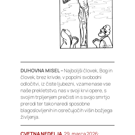
DUHOVNA MISEL –
Najboljši človek, Bog in
človek, brez krivde, v popolni svobodni
odločitvi, iz čiste ljubezni, vzame nase vse
naše prekletstvo, nas v svoji krvi opere, s
svojim trpljenjem prečisti in s svojo smrtjo
prerodi ter tako naredi sposobne
blagoslovljenih in osrečujočih višin božjega
življenja.
CVETNA NEDELJA
, 29. marca 2026: