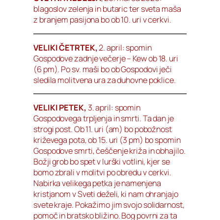
blagoslov zelenja in butaric ter sveta maša
z branjem pasijona bo ob 10. uri v cerkvi.
VELIKI ČETRTEK,
2. april: spomin
Gospodove zadnje večerje – Kew ob 18. uri
(6 pm). Po sv. maši bo ob Gospodovi ječi
sledila molitvena ura za duhovne poklice.
VELIKI PETEK,
3. april: spomin
Gospodovega trpljenja in smrti. Ta dan je
strogi post. Ob 11. uri (am) bo pobožnost
križevega pota, ob 15. uri (3 pm) bo spomin
Gospodove smrti, češčenje križa in obhajilo.
Božji grob bo spet v lurški votlini, kjer se
bomo zbrali v molitvi po obredu v cerkvi.
Nabirka velikega petka je namenjena
kristjanom v Sveti deželi, ki nam ohranjajo
svete kraje. Pokažimo jim svojo solidarnost,
pomoč in bratsko bližino. Bog povrni za ta