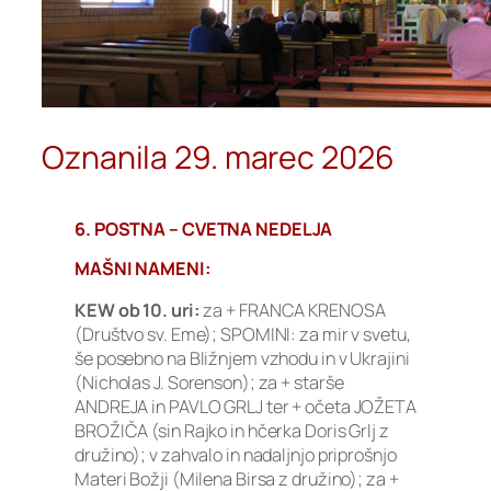
Oznanila 29. marec 2026
6. POSTNA – CVETNA NEDELJA
MAŠNI NAMENI:
KEW ob 10. uri:
za + FRANCA KRENOSA
(Društvo sv. Eme); SPOMINI: za mir v svetu,
še posebno na Bližnjem vzhodu in v Ukrajini
(Nicholas J. Sorenson); za + starše
ANDREJA in PAVLO GRLJ ter + očeta JOŽETA
BROŽIČA (sin Rajko in hčerka Doris Grlj z
družino); v zahvalo in nadaljnjo priprošnjo
Materi Božji (Milena Birsa z družino); za +