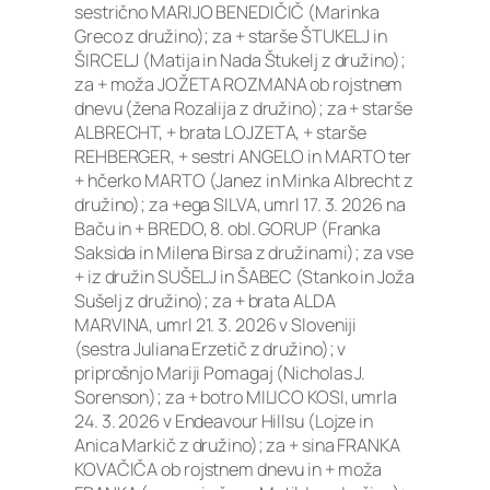
sestrično MARIJO BENEDIČIČ (Marinka
Greco z družino); za + starše ŠTUKELJ in
ŠIRCELJ (Matija in Nada Štukelj z družino);
za + moža JOŽETA ROZMANA ob rojstnem
dnevu (žena Rozalija z družino); za + starše
ALBRECHT, + brata LOJZETA, + starše
REHBERGER, + sestri ANGELO in MARTO ter
+ hčerko MARTO (Janez in Minka Albrecht z
družino); za +ega SILVA, umrl 17. 3. 2026 na
Baču in + BREDO, 8. obl. GORUP (Franka
Saksida in Milena Birsa z družinami); za vse
+ iz družin SUŠELJ in ŠABEC (Stanko in Joža
Sušelj z družino); za + brata ALDA
MARVINA, umrl 21. 3. 2026 v Sloveniji
(sestra Juliana Erzetič z družino); v
priprošnjo Mariji Pomagaj (Nicholas J.
Sorenson); za + botro MILICO KOSI, umrla
24. 3. 2026 v Endeavour Hillsu (Lojze in
Anica Markič z družino); za + sina FRANKA
KOVAČIČA ob rojstnem dnevu in + moža