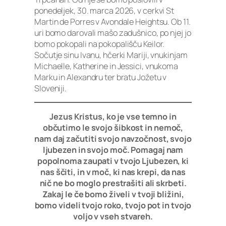
ponedeljek, 30. marca 2026, v cerkvi St
Martin de Porres v Avondale Heightsu. Ob 11.
uri bomo darovali mašo zadušnico, po njej jo
bomo pokopali na pokopališču Keilor.
Sočutje sinu Ivanu, hčerki Mariji, vnukinjam
Michaelle, Katherine in Jessici, vnukoma
Marku in Alexandru ter bratu Jožetu v
Sloveniji.
Jezus Kristus, ko je vse temno in
občutimo le svojo šibkost in nemoč,
nam daj začutiti svojo navzočnost, svojo
ljubezen in svojo moč. Pomagaj nam
popolnoma zaupati v tvojo Ljubezen, ki
nas ščiti, in v moč, ki nas krepi, da nas
nič ne bo moglo prestrašiti ali skrbeti.
Zakaj le če bomo živeli v tvoji bližini,
bomo videli tvojo roko, tvojo pot in tvojo
voljo v vseh stvareh.