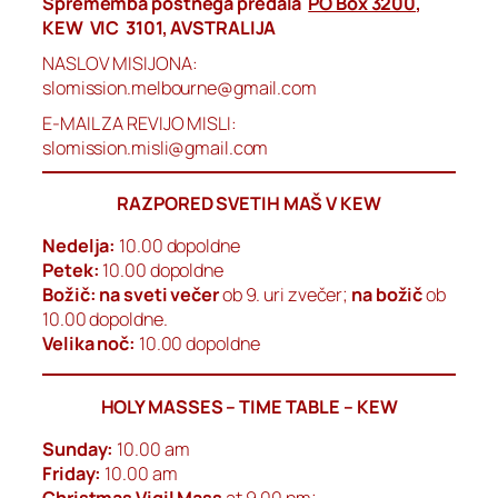
Sprememba poštnega predala
PO Box 3200
,
KEW VIC 3101, AVSTRALIJA
NASLOV MISIJONA:
slomission.melbourne@gmail.com
E-MAIL ZA REVIJO MISLI:
slomission.misli@gmail.com
RAZPORED SVETIH MAŠ V KEW
Nedelja:
10.00 dopoldne
Petek:
10.00 dopoldne
Božič: na sveti večer
ob 9. uri zvečer;
na božič
ob
10.00 dopoldne.
Velika noč:
10.00 dopoldne
HOLY MASSES – TIME TABLE – KEW
Sunday:
10.00 am
Friday:
10.00 am
Christmas Vigil Mass
at 9.00 pm;