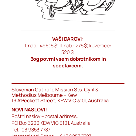
VAŠI DAROVI:
I. nab.: 496,15 $; II. nab.: 275 $; kuvertice:
520 $.
Bog povrni vsem dobrotnikom in
sodelavcem.
Slovenian Catholic Mission Sts. Cyril &
Methodius Melbourne – Kew
19 A’Beckett Street, KEW VIC 3101, Australia
NOVI NASLOVI!
Poštni naslov – postal address:
PO Box 3200 KEW VIC 3101, Australia
Tel.: 03 9853 7787