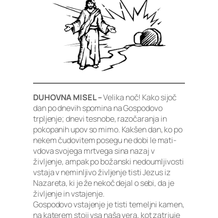
DUHOVNA MISEL –
Velika noč! Kako sijoč
dan po dnevih spomina na Gospodovo
trpljenje; dnevi tesnobe, razočaranja in
pokopanih upov so mimo. Kakšen dan, ko po
nekem čudovitem posegu ne dobi le mati-
vdova svojega mrtvega sina nazaj v
življenje, ampak po božanski nedoumljivosti
vstaja v neminljivo življenje tisti Jezus iz
Nazareta, ki je že nekoč dejal o sebi, da je
življenje in vstajenje.
Gospodovo vstajenje je tisti temeljni kamen,
na katerem stoji vsa naša vera, kot zatrjuje