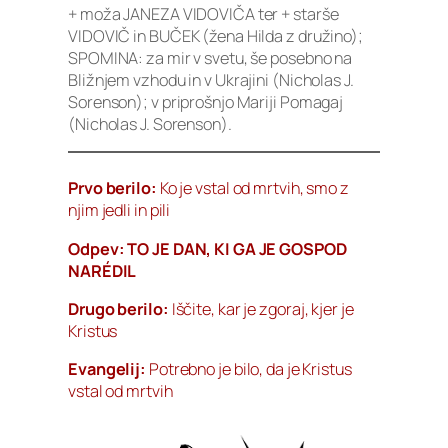
+ moža JANEZA VIDOVIČA ter + starše
VIDOVIČ in BUČEK (žena Hilda z družino);
SPOMINA: za mir v svetu, še posebno na
Bližnjem vzhodu in v Ukrajini (Nicholas J.
Sorenson); v priprošnjo Mariji Pomagaj
(Nicholas J. Sorenson).
Prvo berilo:
Ko je vstal od mrtvih, smo z
njim jedli in pili
Odpev: TO JE DAN, KI GA JE GOSPOD
NARÉDIL
Drugo berilo:
Iščite, kar je zgoraj, kjer je
Kristus
Evangelij:
Potrebno je bilo, da je Kristus
vstal od mrtvih