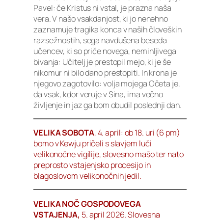
Pavel: če Kristus ni vstal, je prazna naša
vera. V našo vsakdanjost, ki jo nenehno
zaznamuje tragika konca v naših človeških
razsežnostih, sega navdušena beseda
učencev, ki so priče novega, neminljivega
bivanja: Učitelj je prestopil mejo, ki je še
nikomur ni bilo dano prestopiti. In krona je
njegovo zagotovilo: volja mojega Očeta je,
da vsak, kdor veruje v Sina, ima večno
življenje in jaz ga bom obudil poslednji dan.
VELIKA SOBOTA
, 4. april: ob 18. uri (6 pm)
bomo v Kewju pričeli s slavjem luči
velikonočne vigilije, slovesno mašo ter nato
preprosto vstajenjsko procesijo in
blagoslovom velikonočnih jedil.
VELIKA NOČ GOSPODOVEGA
VSTAJENJA,
5. april 2026. Slovesna