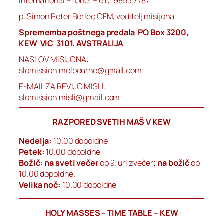
International Phone: + 61 3 9853 7787
p. Simon Peter Berlec OFM, voditelj misijona
Sprememba poštnega predala
PO Box 3200
,
KEW VIC 3101, AVSTRALIJA
NASLOV MISIJONA:
slomission.melbourne@gmail.com
E-MAIL ZA REVIJO MISLI:
slomission.misli@gmail.com
RAZPORED SVETIH MAŠ V KEW
Nedelja:
10.00 dopoldne
Petek:
10.00 dopoldne
Božič: na sveti večer
ob 9. uri zvečer;
na božič
ob
10.00 dopoldne.
Velika noč:
10.00 dopoldne
HOLY MASSES – TIME TABLE – KEW