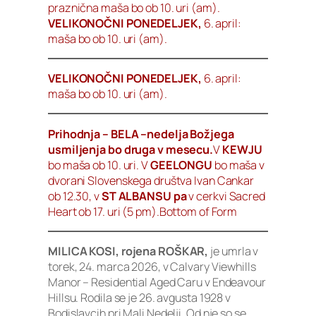
praznična maša bo ob 10. uri (am).
VELIKONOČNI PONEDELJEK
,
6. april:
maša bo ob 10. uri (am).
VELIKONOČNI PONEDELJEK,
6. april:
maša bo ob 10. uri (am).
Prihodnja – BELA –nedelja Božjega
usmiljenja bo druga v mesecu.
V
KEWJU
bo maša ob 10. uri. V
GEELONGU
bo maša v
dvorani Slovenskega društva Ivan Cankar
ob 12.30, v
ST ALBANSU pa
v cerkvi Sacred
Heart ob 17. uri (5 pm).Bottom of Form
MILICA KOSI, rojena ROŠKAR,
je umrla v
torek, 24. marca 2026, v Calvary Viewhills
Manor – Residential Aged Caru v Endeavour
Hillsu. Rodila se je 26. avgusta 1928 v
Bodislavcih pri Mali Nedelji. Od nje so se