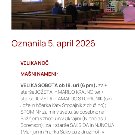
Oznanila 5. april 2026
VELIKA NOČ
MAŠNI NAMENI:
VELIKA SOBOTA ob 18. uri (6 pm):
za +
starše JOŽETA in MARIJO KRAJNC ter +
starše JOŽETA in AMALIJO STOPAJNIK (sin
Jože in hčerka Katy Stopajnik z družino);
SPOMINI: za mir v svetu, še posebno na
Bližnjem vzhodu in v Ukrajini (Nicholas J.
Sorenson); za + starše SAKSIDA in NUNCIJA
(Marijan in Franka Saksida z družino); v