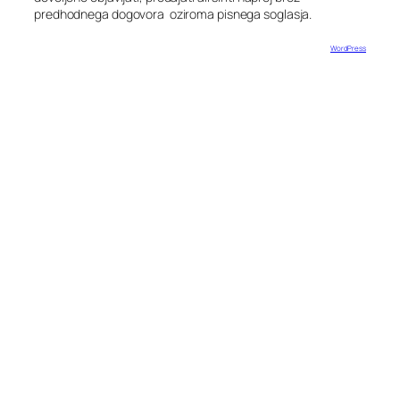
predhodnega dogovora oziroma pisnega soglasja.
Designed with
WordPress