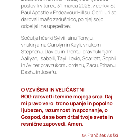
poslovili v torek, 31. marca 2026, v cerkvi St
Paul Apostle v Endeavour Hillsu. Ob 11. uri so
darovali mašo zadušnico, po njej so jo
odpeljali na upepelitev.
Sočutje hčerki Sylvii, sinu Tonyju,
vnukinjama Carolyn in Kayli, vnukom
Stephenu, Davidu in Trentu, pravnukinjam
Aaliyah, Isabelli, Tayi, Lexie, Scarlett, Sophii
in Avi ter pravnukom Jordanu, Zacu, Ethanu,
Dashu in Josefu.
O VZVIŠENI IN VELIČASTNI
BOG,razsvetli temine mojega srca. Daj
mi pravo vero, trdno upanje in popolno
ljubezen, razumnost in spoznanje, o
Gospod, da se bom držal tvoje svete in
resnične zapovedi. Amen.
sv. Frančišek Asiški