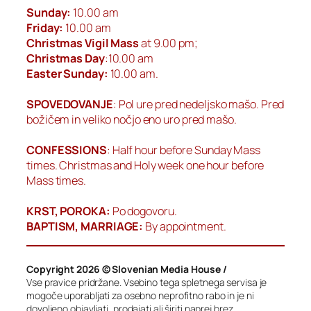
Sunday:
10.00 am
Friday:
10.00 am
Christmas Vigil Mass
at 9.00 pm;
Christmas Day
:10.00 am
Easter Sunday:
10.00 am.
SPOVEDOVANJE
: Pol ure pred nedeljsko mašo. Pred
božičem in veliko nočjo eno uro pred mašo.
CONFESSIONS
: Half hour before Sunday Mass
times. Christmas and Holy week one hour before
Mass times.
KRST, POROKA:
Po dogovoru.
BAPTISM, MARRIAGE:
By appointment.
Copyright 2026 © Slovenian Media House /
Vse pravice pridržane. Vsebino tega spletnega servisa je
mogoče uporabljati za osebno neprofitno rabo in je ni
dovoljeno objavljati, prodajati ali širiti naprej brez