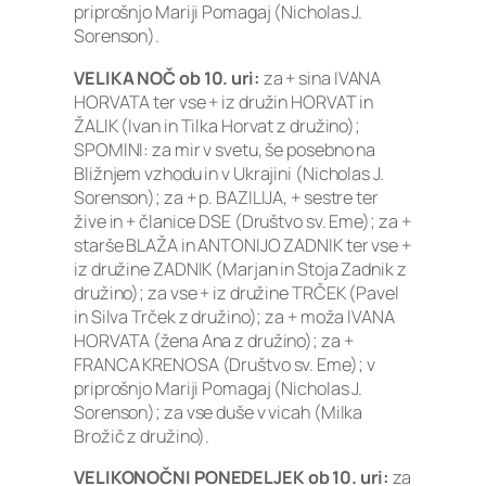
priprošnjo Mariji Pomagaj (Nicholas J.
Sorenson).
VELIKA NOČ ob 10. uri:
za + sina IVANA
HORVATA ter vse + iz družin HORVAT in
ŽALIK (Ivan in Tilka Horvat z družino);
SPOMINI: za mir v svetu, še posebno na
Bližnjem vzhodu in v Ukrajini (Nicholas J.
Sorenson); za + p. BAZILIJA, + sestre ter
žive in + članice DSE (Društvo sv. Eme); za +
starše BLAŽA in ANTONIJO ZADNIK ter vse +
iz družine ZADNIK (Marjan in Stoja Zadnik z
družino); za vse + iz družine TRČEK (Pavel
in Silva Trček z družino); za + moža IVANA
HORVATA (žena Ana z družino); za +
FRANCA KRENOSA (Društvo sv. Eme); v
priprošnjo Mariji Pomagaj (Nicholas J.
Sorenson); za vse duše v vicah (Milka
Brožič z družino).
VELIKONOČNI PONEDELJEK ob 10. uri:
za