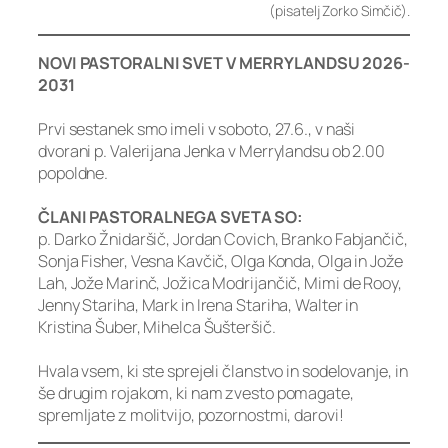
(pisatelj Zorko Simčič).
NOVI PASTORALNI SVET V MERRYLANDSU 2026-
2031
Prvi sestanek smo imeli v soboto, 27.6., v naši
dvorani p. Valerijana Jenka v Merrylandsu ob 2.00
popoldne.
ČLANI PASTORALNEGA SVETA SO:
p. Darko Žnidaršič, Jordan Covich, Branko Fabjančič,
Sonja Fisher, Vesna Kavčič, Olga Konda, Olga in Jože
Lah, Jože Marinč, Jožica Modrijančič, Mimi de Rooy,
Jenny Stariha, Mark in Irena Stariha, Walter in
Kristina Šuber, Mihelca Šušteršič.
Hvala vsem, ki ste sprejeli članstvo in sodelovanje, in
še drugim rojakom, ki nam zvesto pomagate,
spremljate z molitvijo, pozornostmi, darovi!