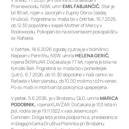
V sredo, 1.7.2026, je v bolnišnici Braeside v
Prairiewoodu, NSW, umrl
EMIL FABJANČIČ.
Star je
bil 85 let, rojen v Javorjah v župniji Obrov (sedaj
Hrušica). Pogrebna sv. maša bo v četrtek, 16.7.2026,
ob 12.30 popoldne v kapeli Mother of Mercy v
Rookwoodu. Pokopan bo na slovenskem pokopališču
sv. Rafaela.
V četrtek, 18.6.2026 zgodaj zjutraj je v bolnišnici
Nepean v Penrithu, NSW, umrla
HELENA GERIČ,
rojena ŠKRINJAR. Dočakala je 77 let, rojena je bila na
Koroški Beli. Pogrebna sv. maša bo v ponedeljek
(jutri), 6.7.2026, ob 10.30 dopoldne v naši cerkvi sv.
Rafaela v Merrylandsu, ob 10.00 molimo rožni venec.
Po sv. maši in molitvah bo pokojnica upepeljena.
V petek, 5.6.2026, je v Brisbanu, QLD, umrla
MARICA
PODOBNIK,
rojena KLAVŽAR. Dočakala je 103 leta in
pol, rodila se je 19.11.1922 v vasi Jesenica pri
Cerknem. Dolga leta je bila podpornica, predsednica
in blagajničarka Društva Planinka pri Brisbanu.