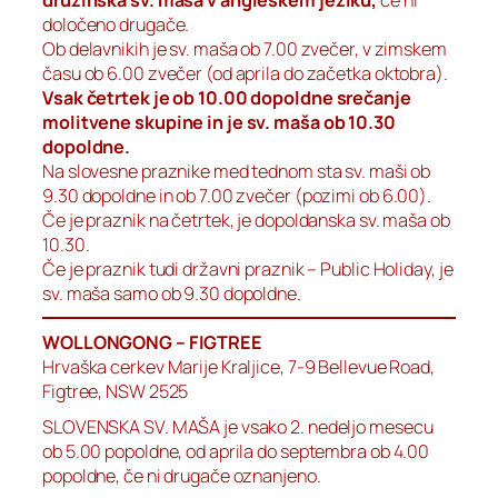
določeno drugače.
Ob delavnikih je sv. maša ob 7.00 zvečer, v zimskem
času ob 6.00 zvečer (od aprila do začetka oktobra).
Vsak četrtek je ob 10.00 dopoldne srečanje
molitvene skupine in je sv. maša ob 10.30
dopoldne.
Na slovesne praznike med tednom sta sv. maši ob
9.30 dopoldne in ob 7.00 zvečer (pozimi ob 6.00).
Če je praznik na četrtek, je dopoldanska sv. maša ob
10.30.
Če je praznik tudi državni praznik – Public Holiday, je
sv. maša samo ob 9.30 dopoldne.
WOLLONGONG – FIGTREE
Hrvaška cerkev Marije Kraljice, 7-9 Bellevue Road,
Figtree, NSW 2525
SLOVENSKA SV. MAŠA je vsako 2. nedeljo mesecu
ob 5.00 popoldne, od aprila do septembra ob 4.00
popoldne, če ni drugače oznanjeno.