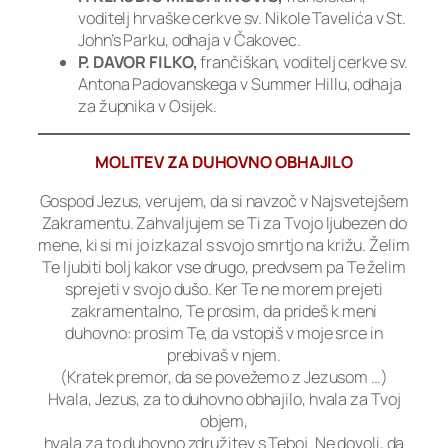
voditelj hrvaške cerkve sv. Nikole Tavelića v St.
John’s Parku, odhaja v Čakovec.
P. DAVOR FILKO,
frančiškan, voditelj cerkve sv.
Antona Padovanskega v Summer Hillu, odhaja
za župnika v Osijek.
MOLITEV ZA DUHOVNO OBHAJILO
Gospod Jezus, verujem, da si navzoč v Najsvetejšem
Zakramentu. Zahvaljujem se Ti za Tvojo ljubezen do
mene, ki si mi jo izkazal s svojo smrtjo na križu. Želim
Te ljubiti bolj kakor vse drugo, predvsem pa Te želim
sprejeti v svojo dušo. Ker Te ne morem prejeti
zakramentalno, Te prosim, da prideš k meni
duhovno: prosim Te, da vstopiš v moje srce in
prebivaš v njem.
(Kratek premor, da se povežemo z Jezusom …)
Hvala, Jezus, za to duhovno obhajilo, hvala za Tvoj
objem,
hvala za to duhovno združitev s Teboj. Ne dovoli, da