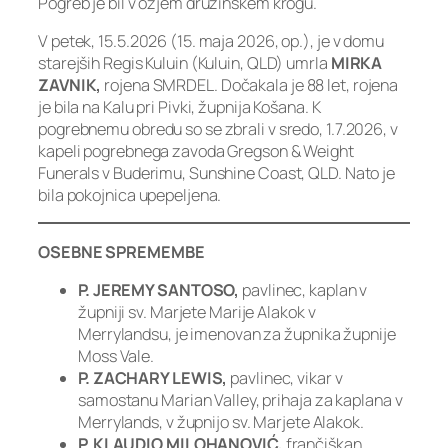
Pogreb je bil v ožjem družinskem krogu.
V petek, 15.5.2026 (15. maja 2026, op.), je v domu
starejših Regis Kuluin (Kuluin, QLD) umrla
MIRKA
ZAVNIK,
rojena SMRDEL. Dočakala je 88 let, rojena
je bila na Kalu pri Pivki, župnija Košana. K
pogrebnemu obredu so se zbrali v sredo, 1.7.2026, v
kapeli pogrebnega zavoda Gregson & Weight
Funerals v Buderimu, Sunshine Coast, QLD. Nato je
bila pokojnica upepeljena.
OSEBNE SPREMEMBE
P. JEREMY SANTOSO,
pavlinec, kaplan v
župniji sv. Marjete Marije Alakok v
Merrylandsu, je imenovan za župnika župnije
Moss Vale.
P. ZACHARY LEWIS,
pavlinec, vikar v
samostanu Marian Valley, prihaja za kaplana v
Merrylands, v župnijo sv. Marjete Alakok.
P. KLAUDIO MILOHANOVIĆ,
frančiškan,