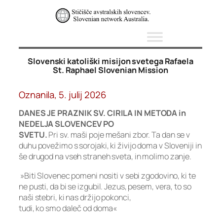
Skip
to
content
Slovenski katoliški misijon svetega Rafaela
St. Raphael Slovenian Mission
Oznanila, 5. julij 2026
DANES JE PRAZNIK SV. CIRILA IN METODA in
NEDELJA SLOVENCEV PO
SVETU.
Pri sv. maši poje mešani zbor. Ta dan se v
duhu povežimo s sorojaki, ki živijo doma v Sloveniji in
še drugod na vseh straneh sveta, in molimo zanje.
»Biti Slovenec pomeni nositi v sebi zgodovino, ki te
ne pusti, da bi se izgubil. Jezus, pesem, vera, to so
naši stebri, ki nas držijo pokonci,
tudi, ko smo daleč od doma«