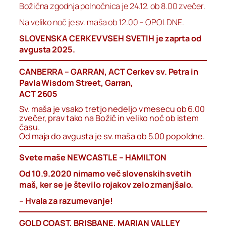
Božična zgodnja polnočnica je 24.12. ob 8.00 zvečer.
Na veliko noč je sv. maša ob 12.00 – OPOLDNE.
SLOVENSKA CERKEV VSEH SVETIH je zaprta od
avgusta 2025.
CANBERRA – GARRAN, ACT Cerkev sv. Petra in
Pavla Wisdom Street, Garran,
ACT 2605
Sv. maša je vsako tretjo nedeljo v mesecu ob 6.00
zvečer, prav tako na Božič in veliko noč ob istem
času.
Od maja do avgusta je sv. maša ob 5.00 popoldne.
Svete maše NEWCASTLE – HAMILTON
Od 10.9.2020 nimamo več slovenskih svetih
maš, ker se je število rojakov zelo zmanjšalo.
– Hvala za razumevanje!
GOLD COAST, BRISBANE, MARIAN VALLEY