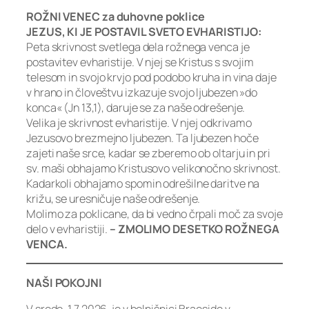
ROŽNI VENEC za duhovne poklice
JEZUS, KI JE POSTAVIL SVETO EVHARISTIJO:
Peta skrivnost svetlega dela rožnega venca je
postavitev evharistije. V njej se Kristus s svojim
telesom in svojo krvjo pod podobo kruha in vina daje
v hrano in človeštvu izkazuje svojo ljubezen »do
konca« (Jn 13,1), daruje se za naše odrešenje.
Velika je skrivnost evharistije. V njej odkrivamo
Jezusovo brezmejno ljubezen. Ta ljubezen hoče
zajeti naše srce, kadar se zberemo ob oltarju in pri
sv. maši obhajamo Kristusovo velikonočno skrivnost.
Kadarkoli obhajamo spomin odrešilne daritve na
križu, se uresničuje naše odrešenje.
Molimo za poklicane, da bi vedno črpali moč za svoje
delo v evharistiji.
– ZMOLIMO DESETKO ROŽNEGA
VENCA.
NAŠI POKOJNI