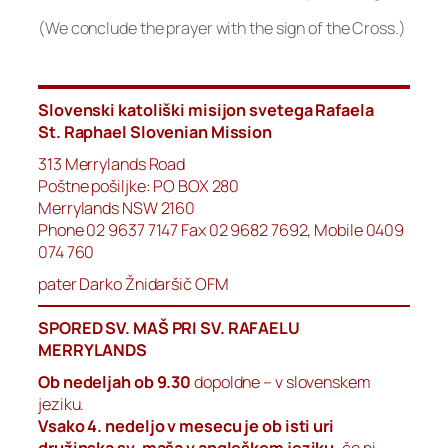
(We conclude the prayer with the sign of the Cross.)
Slovenski katoliški misijon svetega Rafaela
St. Raphael Slovenian Mission
313 Merrylands Road
Poštne pošiljke: PO BOX 280
Merrylands NSW 2160
Phone 02 9637 7147 Fax 02 9682 7692, Mobile 0409
074 760
pater Darko Žnidaršič OFM
SPORED SV. MAŠ PRI SV. RAFAELU
MERRYLANDS
Ob nedeljah ob 9.30
dopoldne – v slovenskem
jeziku.
Vsako 4. nedeljo v mesecu je ob isti uri
družinska sv. maša v angleškem jeziku,
če ni