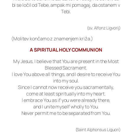
bi se ločil od Tebe, ampak mi pomagaj, da ostanem v
Tebi.
(sv. Alfonz Ligvorij)
(Molitev končamo z znamenjem križa.)
A SPIRITUAL HOLY COMMUNION
My Jesus, I believe that You are present in the Most
Blessed Sacrament.
I love You above all things, and I desire to receive You
into my soul.
Since I cannot now receive you sacramentally,
come at least spiritually into my heart.
I embrace You as if you were already there,
and I unite myself wholly to You.
Never permit me to be separated from You.
(Saint Alphonsus Liguori)