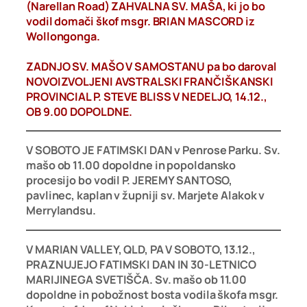
(Narellan Road) ZAHVALNA SV. MAŠA, ki jo bo
vodil domači škof msgr. BRIAN MASCORD iz
Wollongonga.
ZADNJO SV. MAŠO V SAMOSTANU pa bo daroval
NOVOIZVOLJENI AVSTRALSKI FRANČIŠKANSKI
PROVINCIAL P. STEVE BLISS V NEDELJO, 14.12.,
OB 9.00 DOPOLDNE.
V SOBOTO JE FATIMSKI DAN v Penrose Parku. Sv.
mašo ob 11.00 dopoldne in popoldansko
procesijo bo vodil P. JEREMY SANTOSO,
pavlinec, kaplan v župniji sv. Marjete Alakok v
Merrylandsu.
V MARIAN VALLEY, QLD, PA V SOBOTO, 13.12.,
PRAZNUJEJO FATIMSKI DAN IN 30-LETNICO
MARIJINEGA SVETIŠČA. Sv. mašo ob 11.00
dopoldne in pobožnost bosta vodila škofa msgr.