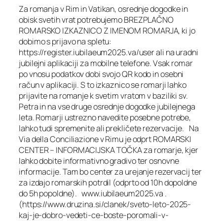
Za romanja v Rim in Vatikan, osrednje dogodke in
obisk svetih vrat potrebujemo BREZPLAČNO
ROMARSKO IZKAZNICO Z IMENOM ROMARJA, ki jo
dobimo s prijavo na spletu:
https://register.iubilaeum2025.va/user ali na uradni
jubilejni aplikaciji za mobilne telefone. Vsak romar
po vnosu podatkov dobi svojo QR kodo in osebni
račun v aplikaciji. S to izkaznico se romarji lahko
prijavite na romanje k svetim vratom v baziliki sv.
Petra in na vse druge osrednje dogodke jubilejnega
leta. Romarji ustrezno navedite posebne potrebe,
lahko tudi spremenite ali prekličete rezervacije. Na
Via della Conciliazione v Rimu je odprt ROMARSKI
CENTER – INFORMACIJSKA TOČKA za romarje, kjer
lahko dobite informativno gradivo ter osnovne
informacije. Tam bo center za urejanje rezervacij ter
za izdajo romarskih potrdil (odprto od 10h dopoldne
do 5h popoldne). www.iubilaeum2025.va .
(https://www.druzina.si/clanek/sveto-leto-2025-
kaj-je-dobro-vedeti-ce-boste-poromali-v-