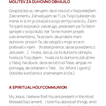
MOLITEV ZA DUHOVNO OBHAJILO
Gospod Jezus, verujem, da si navzoč v Najsvetejšem
Zakramentu. Zahvaljujem se Ti za Tvojo ljubezen do
mene, ki si mi jo izkazal s svojo smrtjo na križu. Želim
Te ljubiti bolj kakor vse drugo, predvsem pa Te želim
sprejeti v svojo dušo. Ker Te ne morem prejeti
zakramentalno, Te prosim, da prideš k meni
duhovno: prosim Te, da vstopiš v moje srce in
prebivaš v njem. (Kratek premor, da se povežemo z
Jezusom …) Hvala, Jezus, za to duhovno obhajilo,
hvala za Tvoj objem, hvala za to duhovno združitev
s Teboj. Ne dovoli, da bi se ločil od Tebe, ampak mi
pomagaj, da ostanem v Tebi. (sv. Alfonz Ligvorij)
(Molitev končamo z znamenjem križa.)
A SPIRITUAL HOLY COMMUNION
My Jesus, I believe that You are present in the Most
Blessed Sacrament. I love You above all things, and I