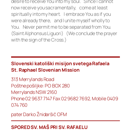
desire to receive You into my soul. Since I cannot
now receive you sacramentally, come at least
spiritually into my heart. I embrace You as if you
were already there, and I unite myself wholly to
You. Never permit me to be separated from You.
(Saint Alphonsus Liguori) (We conclude the prayer
with the sign of the Cross.)
Slovenski katoliški misijon svetega Rafaela
St. Raphael Slovenian Mission
313 Merrylands Road
Poštne pošiljke: PO BOX 280
Merrylands NSW 2160
Phone 02 9637 7147 Fax 02 9682 7692, Mobile 0409
074 760
pater Darko Žnidaršič OFM
SPORED SV. MAŠ PRI SV. RAFAELU