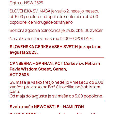
Figtree, NSW 2525
SLOVENSKA SV. MAŠA je vsako 2. nedeljo mesecu
ob 5.00 popoldne, od aprila do septembra ob 4.00
popoldne, če ni drugače oznanjeno.
Božična zgodnja polnočnica je 24.12. ob 8.00 zvečer.
Na veliko noč je sv. maša ob 12.00 – OPOLDNE.
SLOVENSKA CERKEV VSEH SVETIH je zaprta od
avgusta 2025.
CANBERRA – GARRAN, ACT Cerkev sv. Petra in
Pavla Wisdom Street, Garran,
ACT 2605
Sv. maša je vsako tretjo nedeljo v mesecu ob 6.00
zvečer, prav tako na Božič in veliko noč ob istem
času.
Od maja do avgusta je sv. maša ob 5.00 popoldne.
Svete maše NEWCASTLE – HAMILTON