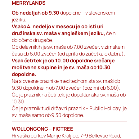
MERRYLANDS
Ob nedeljah ob 9.30
dopoldne – v slovenskem
jeziku.
Vsako 4. nedeljo v mesecu je ob isti uri
družinska sv. maša v angleškem jeziku,
če ni
določeno drugače.
Ob delavnikih je sv. maša ob 7.00 zvečer, v zimskem
času ob 6.00 zvečer (od aprila do začetka oktobra).
Vsak četrtek je ob 10.00 dopoldne srečanje
molitvene skupine in je sv. maša ob 10.30
dopoldne.
Na slovesne praznike med tednom sta sv. maši ob
9.30 dopoldne in ob 7.00 zvečer (pozimi ob 6.00).
Če je praznik na četrtek, je dopoldanska sv. maša ob
10.30.
Če je praznik tudi državni praznik – Public Holiday, je
sv. maša samo ob 9.30 dopoldne.
WOLLONGONG – FIGTREE
Hrvaška cerkev Marije Kraljice, 7-9 Bellevue Road,