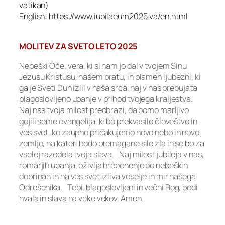
vatikan)
English: https://www.iubilaeum2025.va/en.html
MOLITEV ZA SVETO LETO 2025
Nebeški Oče, vera, ki si nam jo dal v tvojem Sinu
Jezusu Kristusu, našem bratu, in plamen ljubezni, ki
ga je Sveti Duh izlil v naša srca, naj v nas prebujata
blagoslovljeno upanje v prihod tvojega kraljestva.
Naj nas tvoja milost preobrazi, da bomo marljivo
gojili seme evangelija, ki bo prekvasilo človeštvo in
ves svet, ko zaupno pričakujemo novo nebo in novo
zemljo, na kateri bodo premagane sile zla in se bo za
vselej razodela tvoja slava. Naj milost jubileja v nas,
romarjih upanja, oživlja hrepenenje po nebeških
dobrinah in na ves svet izliva veselje in mir našega
Odrešenika. Tebi, blagoslovljeni in večni Bog, bodi
hvala in slava na veke vekov. Amen.