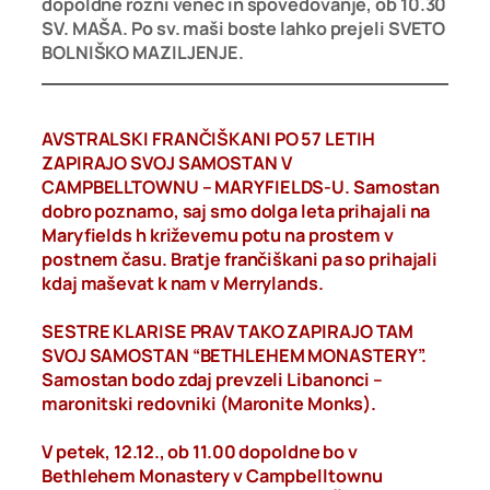
dopoldne rožni venec in spovedovanje, ob 10.30
SV. MAŠA. Po sv. maši boste lahko prejeli SVETO
BOLNIŠKO MAZILJENJE.
AVSTRALSKI FRANČIŠKANI PO 57 LETIH
ZAPIRAJO SVOJ SAMOSTAN V
CAMPBELLTOWNU – MARYFIELDS-U. Samostan
dobro poznamo, saj smo dolga leta prihajali na
Maryfields h križevemu potu na prostem v
postnem času. Bratje frančiškani pa so prihajali
kdaj maševat k nam v Merrylands.
SESTRE KLARISE PRAV TAKO ZAPIRAJO TAM
SVOJ SAMOSTAN “BETHLEHEM MONASTERY”.
Samostan bodo zdaj prevzeli Libanonci –
maronitski redovniki (Maronite Monks).
V petek, 12.12., ob 11.00 dopoldne bo v
Bethlehem Monastery v Campbelltownu