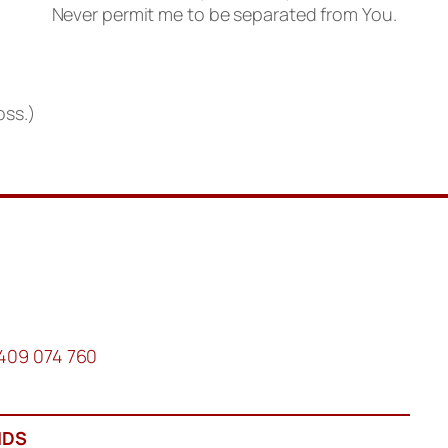
Never permit me to be separated from You.
oss.)
0409 074 760
NDS