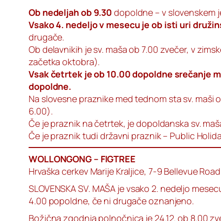
Ob nedeljah ob 9.30
dopoldne – v slovenskem j
Vsako 4. nedeljo v mesecu je ob isti uri druži
drugače.
Ob delavnikih je sv. maša ob 7.00 zvečer, v zims
začetka oktobra).
Vsak četrtek je ob 10.00 dopoldne srečanje mo
dopoldne.
Na slovesne praznike med tednom sta sv. maši o
6.00).
Če je praznik na četrtek, je dopoldanska sv. maš
Če je praznik tudi državni praznik – Public Holi
WOLLONGONG – FIGTREE
Hrvaška cerkev Marije Kraljice, 7-9 Bellevue Roa
SLOVENSKA SV. MAŠA je vsako 2. nedeljo mesecu
4.00 popoldne, če ni drugače oznanjeno.
Božična zgodnja polnočnica je 24.12. ob 8.00 zv