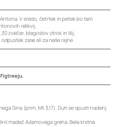
 Antona. V sredo, četrtek in petek bo tam
tonovih relikvij.
 zvečer, blagoslov otrok in lilij.
 odpustek zase ali za naše rajne.
Figtreeju.
nega Sina (prim. Mt 3,17). Duh se spusti nadenj
azblinil madež Adamovega greha. Bela krstna