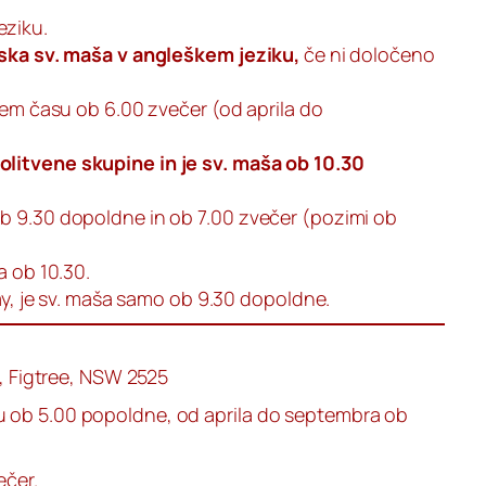
eziku.
nska sv. maša v angleškem jeziku,
če ni določeno
kem času ob 6.00 zvečer (od aprila do
litvene skupine in je sv. maša ob 10.30
b 9.30 dopoldne in ob 7.00 zvečer (pozimi ob
a ob 10.30.
day, je sv. maša samo ob 9.30 dopoldne.
d, Figtree, NSW 2525
 ob 5.00 popoldne, od aprila do septembra ob
ečer.