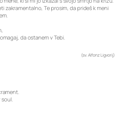
ene, ki si mi jo izkazal s svojo smrtjo na križu.
jeti zakramentalno, Te prosim, da prideš k meni
jem.
m,
 pomagaj, da ostanem v Tebi.
(sv. Alfonz Ligvorij)
crament.
 soul.