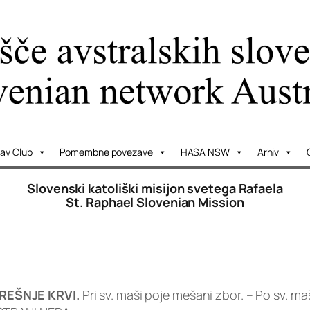
lav Club
Pomembne povezave
HASA NSW
Arhiv
Slovenski katoliški misijon svetega Rafaela
St. Raphael Slovenian Mission
 REŠNJE KRVI.
Pri sv. maši poje mešani zbor. – Po sv