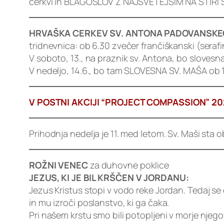
cerkvi in BLAGOSLOV Z NAJSVETEJŠIM NA ŠTIRI 
HRVAŠKA CERKEV SV. ANTONA PADOVANSKE
tridnevnica: ob 6.30 zvečer frančiškanski (serafi
V soboto, 13., na praznik sv. Antona, bo slovesna
V nedeljo, 14.6., bo tam SLOVESNA SV. MAŠA ob 11
V POSTNI AKCIJI “PROJECT COMPASSION” 2026 
Prihodnja nedelja je 11. med letom. Sv. Maši sta 
ROŽNI VENEC
za duhovne poklice
JEZUS, KI JE BIL KRŠČEN V JORDANU:
Jezus Kristus stopi v vodo reke Jordan. Tedaj se
in mu izroči poslanstvo, ki ga čaka.
Pri našem krstu smo bili potopljeni v morje njeg