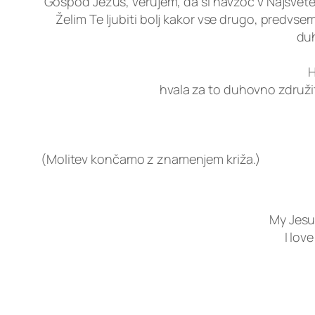
Gospod Jezus, verujem, da si navzoč v Najsvetejš
Želim Te ljubiti bolj kakor vse drugo, predvse
duh
H
hvala za to duhovno združit
(Molitev končamo z znamenjem križa.)
My Jesu
I lov