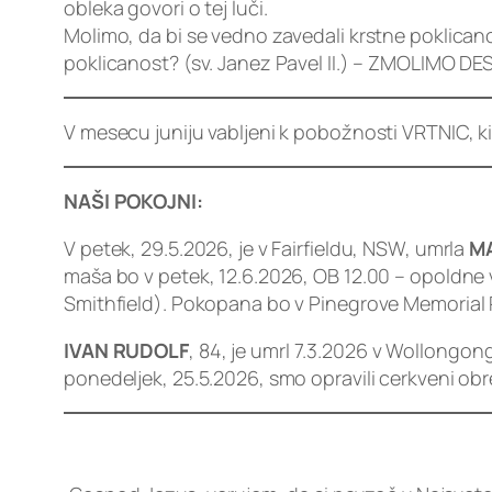
obleka govori o tej luči.
Molimo, da bi se vedno zavedali krstne poklicano
poklicanost? (sv. Janez Pavel II.) – ZMOLIMO
V mesecu juniju vabljeni k pobožnosti VRTNIC, ki
NAŠI POKOJNI:
V petek, 29.5.2026, je v Fairfieldu, NSW, umrla
MA
maša bo v petek, 12.6.2026, OB 12.00 – opoldne v 
Smithfield). Pokopana bo v Pinegrove Memorial 
IVAN RUDOLF
, 84, je umrl 7.3.2026 v Wollongon
ponedeljek, 25.5.2026, smo opravili cerkveni ob