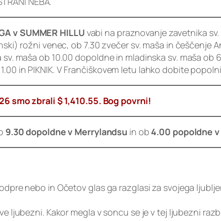
STRANI NEBA.
GA v SUMMER HILLU
vabi na praznovanje zavetnika sv.
nski) rožni venec, ob 7.30 zvečer sv. maša in češčenje An
 sv. maša ob 10.00 dopoldne in mladinska sv. maša ob 6.30
.00 in PIKNIK. V Frančiškovem letu lahko dobite popolni
smo zbrali $ 1,410.55. Bog povrni!
ob
9.30 dopoldne v Merrylandsu
in ob
4.00 popoldne v 
 odpre nebo in Očetov glas ga razglasi za svojega ljublje
ove ljubezni. Kakor megla v soncu se je v tej ljubezni r