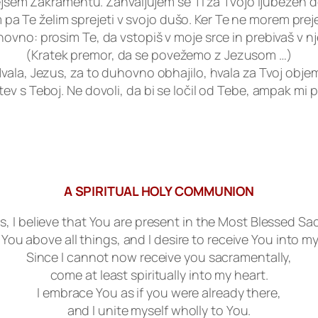
em Zakramentu. Zahvaljujem se Ti za Tvojo ljubezen do m
m pa Te želim sprejeti v svojo dušo. Ker Te ne morem pre
ovno: prosim Te, da vstopiš v moje srce in prebivaš v n
(Kratek premor, da se povežemo z Jezusom …)
vala, Jezus, za to duhovno obhajilo, hvala za Tvoj obje
ev s Teboj. Ne dovoli, da bi se ločil od Tebe, ampak mi
A SPIRITUAL HOLY COMMUNION
s, I believe that You are present in the Most Blessed Sa
e You above all things, and I desire to receive You into my
Since I cannot now receive you sacramentally,
come at least spiritually into my heart.
I embrace You as if you were already there,
and I unite myself wholly to You.