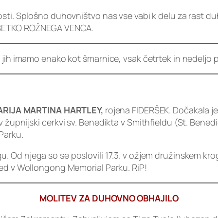
sti. Splošno duhovništvo nas vse vabi k delu za rast du
 DESETKO ROŽNEGA VENCA.
 jih imamo enako kot šmarnice, vsak četrtek in nedeljo p
RIJA MARTINA HARTLEY,
rojena FIDERŠEK. Dočakala je 
župnijski cerkvi sv. Benedikta v Smithfieldu (St. Benedi
Parku.
gu. Od njega so se poslovili 17.3. v ožjem družinskem kr
red v Wollongong Memorial Parku. RiP!
MOLITEV ZA DUHOVNO OBHAJILO