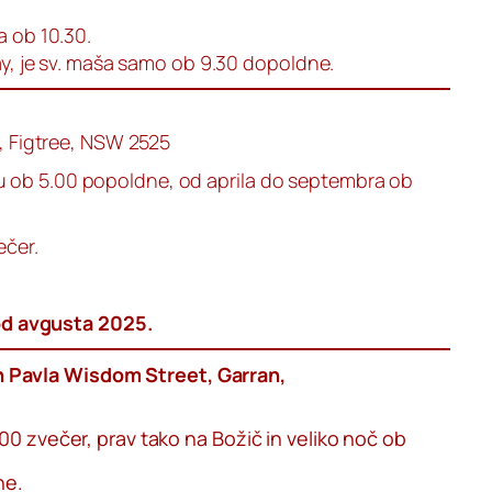
a ob 10.30.
day, je sv. maša samo ob 9.30 dopoldne.
d, Figtree, NSW 2525
 ob 5.00 popoldne, od aprila do septembra ob
ečer.
d avgusta 2025.
 Pavla Wisdom Street, Garran,
00 zvečer, prav tako na Božič in veliko noč ob
ne.