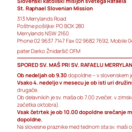
Slovenski katoliški misijon svetega Rafaela
St. Raphael Slovenian Mission
313 Merrylands Road
Poštne pošiljke: PO BOX 280
Merrylands NSW 2160
Phone 02 9637 7147 Fax 02 9682 7692, Mobile 
pater Darko Žnidaršič OFM
SPORED SV. MAŠ PRI SV. RAFAELU MERRYLA
Ob nedeljah ob 9.30
dopoldne – v slovenskem j
Vsako 4. nedeljo v mesecu je ob isti uri druži
drugače.
Ob delavnikih je sv. maša ob 7.00 zvečer, v zims
začetka oktobra).
Vsak četrtek je ob 10.00 dopoldne srečanje mo
dopoldne.
Na slovesne praznike med tednom sta sv. maši o