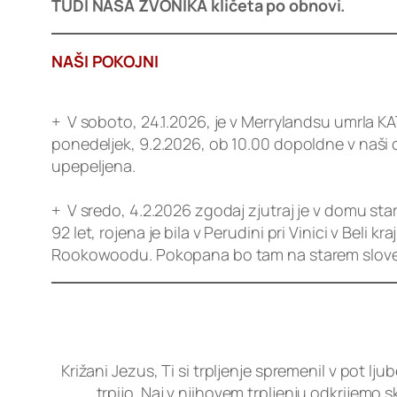
TUDI NAŠA ZVONIKA kličeta po obnovi.
NAŠI POKOJNI
+ V soboto, 24.1.2026, je v Merrylandsu umrla KA
ponedeljek, 9.2.2026, ob 10.00 dopoldne v naši 
upepeljena.
+ V sredo, 4.2.2026 zgodaj zjutraj je v domu s
92 let, rojena je bila v Perudini pri Vinici v Bel
Rookowoodu. Pokopana bo tam na starem slov
Križani Jezus, Ti si trpljenje spremenil v pot lj
trpijo. Naj v njihovem trpljenju odkrijemo