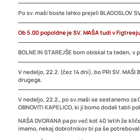
Po sv. maši boste lahko prejeli BLAGOSLOV SV
Ob 5.00 popoldne je SV. MAŠA tudi v Figtree
BOLNE IN STAREJŠE bom obiskal ta teden, v pet
V nedeljo, 22.2. (čez 14 dni), bo PRI SV. M
drugega.
V nedeljo, 22.2., po sv.maši se sestanemo 
OBNOVITI KAPELICO, ki ji bomo dodali tabli pok
NAŠA DVORANA pa po več kot 40 letih že kliče
imamo, nekaj dobrotnikov bi pa še potrebovali