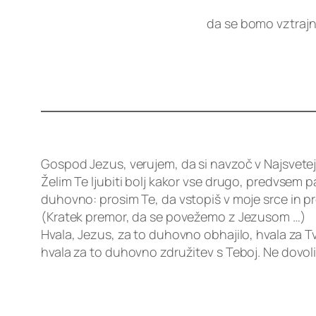
da se bomo vztrajno
Gospod Jezus, verujem, da si navzoč v Najsvetejš
Želim Te ljubiti bolj kakor vse drugo, predvsem p
duhovno: prosim Te, da vstopiš v moje srce in pr
(Kratek premor, da se povežemo z Jezusom …)
Hvala, Jezus, za to duhovno obhajilo, hvala za T
hvala za to duhovno združitev s Teboj. Ne dovoli