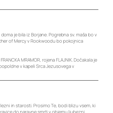
 doma je bila iz Borjane. Pogrebna sv. maša bo v
 Mother of Mercy v Rookwoodu bo pokojnica
A – FRANCKA MRAMOR, rojena FLAJNIK. Dočakala je
.30 popoldne v kapeli Srca Jezusovega v
lezni in starosti. Prosimo Te, bodi blizu vsem, ki
pravice do naravne smrti v objemu ljubezni.