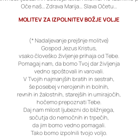
Oče naš… Zdrava Marija… Slava Očetu…
MOLITEV ZA IZPOLNITEV BOŽJE VOLJE
(* Nadaljevanje prejšnje molitve)
Gospod Jezus Kristus,
vsako človeško življenje prihaja od Tebe.
Pomagaj nam, da bomo Tvoj dar življenja
vedno spoštovali in varovali.
V Tvojih najmanjših bratih in sestrah,
še posebej v nerojenih in bolnih,
revnih in žalostnih, starejših in umirajočih,
hočemo prepoznati Tebe.
Daj nam milost ljubezni do bližnjega,
sočutja do nemočnih in trpečih,
da jim bomo vedno pomagali.
Tako bomo izpolnili tvojo voljo.