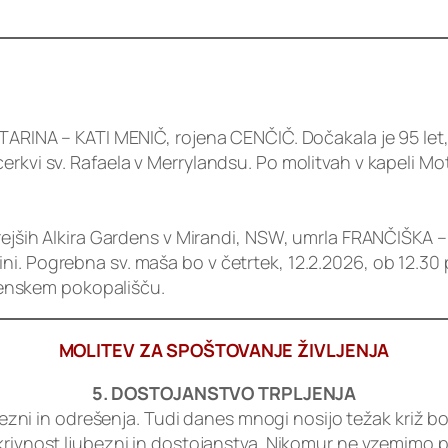
TARINA – KATI MENIČ, rojena CENČIČ. Dočakala je 95 let,
cerkvi sv. Rafaela v Merrylandsu. Po molitvah v kapeli
tarejših Alkira Gardens v Mirandi, NSW, umrla FRANČIŠK
i krajini. Pogrebna sv. maša bo v četrtek, 12.2.2026, ob 12
enskem pokopališču.
MOLITEV ZA SPOŠTOVANJE ŽIVLJENJA
5. DOSTOJANSTVO TRPLJENJA
ubezni in odrešenja. Tudi danes mnogi nosijo težak križ bo
 skrivnost ljubezni in dostojanstva. Nikomur ne vzemimo 