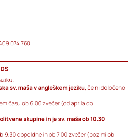
0409 074 760
NDS
eziku.
nska sv. maša v angleškem jeziku,
če ni določeno
kem času ob 6.00 zvečer (od aprila do
litvene skupine in je sv. maša ob 10.30
b 9.30 dopoldne in ob 7.00 zvečer (pozimi ob