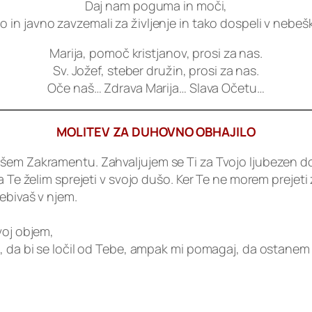
Daj nam poguma in moči,
 in javno zavzemali za življenje in tako dospeli v nebeš
Marija, pomoč kristjanov, prosi za nas.
Sv. Jožef, steber družin, prosi za nas.
Oče naš… Zdrava Marija… Slava Očetu…
MOLITEV ZA DUHOVNO OBHAJILO
em Zakramentu. Zahvaljujem se Ti za Tvojo ljubezen do me
a Te želim sprejeti v svojo dušo. Ker Te ne morem prejet
ebivaš v njem.
voj objem,
, da bi se ločil od Tebe, ampak mi pomagaj, da ostanem 