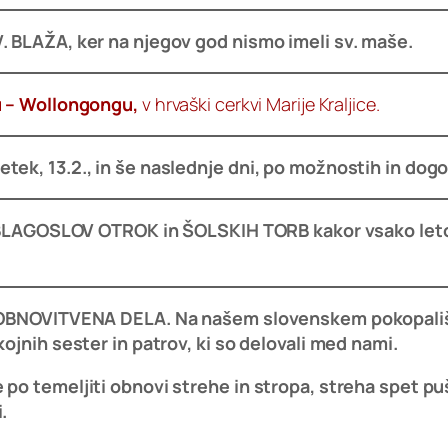
. BLAŽA, ker na njegov god nismo imeli sv. maše.
ju – Wollongongu,
v hrvaški cerkvi Marije Kraljice.
ek, 13.2., in še naslednje dni, po možnostih in dog
AŠI BLAGOSLOV OTROK in ŠOLSKIH TORB kakor vsako let
za OBNOVITVENA DELA. Na našem slovenskem pokopal
ojnih sester in patrov, ki so delovali med nami.
 po temeljiti obnovi strehe in stropa, streha spet 
.