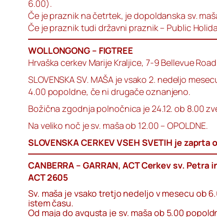
6.00).
Če je praznik na četrtek, je dopoldanska sv. maš
Če je praznik tudi državni praznik – Public Holi
WOLLONGONG – FIGTREE
Hrvaška cerkev Marije Kraljice, 7-9 Bellevue Roa
SLOVENSKA SV. MAŠA je vsako 2. nedeljo mesecu
4.00 popoldne, če ni drugače oznanjeno.
Božična zgodnja polnočnica je 24.12. ob 8.00 zv
Na veliko noč je sv. maša ob 12.00 – OPOLDNE.
SLOVENSKA CERKEV VSEH SVETIH je zaprta o
CANBERRA – GARRAN, ACT Cerkev sv. Petra in
ACT 2605
Sv. maša je vsako tretjo nedeljo v mesecu ob 6.
istem času.
Od maja do avgusta je sv. maša ob 5.00 popold