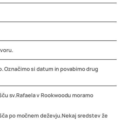
ovoru.
o. Označimo si datum in povabimo drug
išču sv.Rafaela v Rookwoodu moramo
pušča po močnem deževju.
Nekaj sredstev že