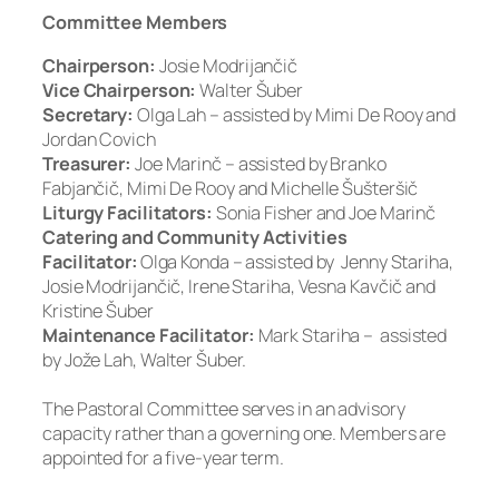
Committee Members
Chairperson:
Josie Modrijančič
Vice Chairperson:
Walter Šuber
Secretary:
Olga Lah – assisted by Mimi De Rooy and
Jordan Covich
Treasurer:
Joe Marinč – assisted by Branko
Fabjančič, Mimi De Rooy and Michelle Šušteršič
Liturgy Facilitators:
Sonia Fisher and Joe Marinč
Catering and Community Activities
Facilitator:
Olga Konda – assisted by Jenny Stariha,
Josie Modrijančič, Irene Stariha, Vesna Kavčič and
Kristine Šuber
Maintenance Facilitator:
Mark Stariha – assisted
by Jože Lah, Walter Šuber.
The Pastoral Committee serves in an advisory
capacity rather than a governing one. Members are
appointed for a five-year term.