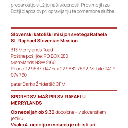
predanostjo služijo naši skupnosti. Prosimo jih za
Božji blagoslov pri opravljanju te pomembne službe.
Slovenski katoliški misijon svetega Rafaela
St. Raphael Slovenian Mission
313 Merrylands Road
Poštne pošiljke: PO BOX 280
Merrylands NSW 2160
Phone 02 9637 7147 Fax 02 9682 7692, Mobile 0409
074 760
pater Darko Žnidaršič OFM
SPORED SV. MAŠ PRI SV. RAFAELU
MERRYLANDS
Ob nedeljah ob 9.30
dopoldne – v slovenskem
jeziku.
Vsako 4. nedeljo v mesecu je ob isti uri