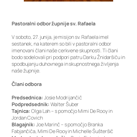
Pastoralni odbor župnije sv. Rafaela
V soboto, 27. junija, je misijon sv. Rafaela imel
sestanek, na katerem so bili v pastoralni odbor
imenovani člani naše cerkvene skupnosti. Ti člani
bodo sodelovali pri podpori patru Darku Žnidaršiču in
spodbujanju duhovnega in skupnostnega življenja
naše župnije.
Člani odbora
Predsednica:
Josie Modrijančič
Podpredsednik:
Walter Šuber
Tajnica:
Olga Lah – s pomočjo Mimi De Rooy in
Jordan Covich
Blagajnik:
Joe Marinč – s pomočjo Branka
Fabjančiča, Mimi De Rooy in Michelle Šušteršič