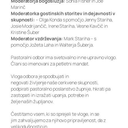
Moderatorja bogoslužja:
Sonia Fisher in Joe
Marinč
Moderatorka gostinskih storitev in dejavnosti v
skupnosti:
– Olga Konda s pomočjo Jenny Stariha,
Josie Modrijančič, Irene Stariha, Vesne Kavčič in
Kristine Šuber
Moderator vzdrževanja:
Mark Stariha – s
pomočjo Jožeta Laha in Walterja Šuberja.
Pastoralni odbor ima svetovalno in ne upravno vlogo.
Člani so imenovani za petletni mandat.
Vloga odbora je spodbujati in
negovati življenje naše cerkvene skupnosti,
podpirati pastoralno poslanstvo župnije, hkrati pa
zastopati in izražati upanja, potrebe in
želje naših župljanov.
Čestitamo vsem, ki so sprejeli te vloge, in se
jim zahvaljujemo za njihovo pripravljenost, da z
velikodušnostjo in