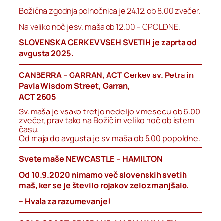
Božična zgodnja polnočnica je 24.12. ob 8.00 zvečer.
Na veliko noč je sv. maša ob 12.00 – OPOLDNE.
SLOVENSKA CERKEV VSEH SVETIH je zaprta od
avgusta 2025.
CANBERRA – GARRAN, ACT Cerkev sv. Petra in
Pavla Wisdom Street, Garran,
ACT 2605
Sv. maša je vsako tretjo nedeljo v mesecu ob 6.00
zvečer, prav tako na Božič in veliko noč ob istem
času.
Od maja do avgusta je sv. maša ob 5.00 popoldne.
Svete maše NEWCASTLE – HAMILTON
Od 10.9.2020 nimamo več slovenskih svetih
maš, ker se je število rojakov zelo zmanjšalo.
– Hvala za razumevanje!