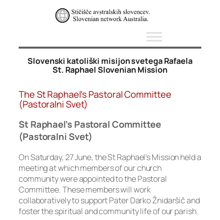
Skip
to
content
Slovenski katoliški misijon svetega Rafaela
St. Raphael Slovenian Mission
The St Raphael’s Pastoral Committee
(Pastoralni Svet)
St Raphael’s Pastoral Committee
(Pastoralni Svet)
On Saturday, 27 June, the St Raphael’s Mission held a
meeting at which members of our church
community were appointed to the Pastoral
Committee. These members will work
collaboratively to support Pater Darko Žnidaršič and
foster the spiritual and community life of our parish.