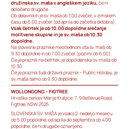
družinska sv. maša v angleškem jeziku,
če ni
določeno drugače.
Ob delavnikih je sv. maša ob 7.00 zvečer, v zimskem
času ob 6.00 zvečer (od aprila do začetka oktobra).
Vsak četrtek je ob 10.00 dopoldne srečanje
molitvene skupine in je sv. maša ob 10.30
dopoldne.
Na slovesne praznike med tednom sta sv. maši ob
9.30 dopoldne in ob 7.00 zvečer (pozimi ob 6.00).
Če je praznik na četrtek, je dopoldanska sv. maša ob
10.30.
Če je praznik tudi državni praznik – Public Holiday, je
sv. maša samo ob 9.30 dopoldne.
WOLLONGONG – FIGTREE
Hrvaška cerkev Marije Kraljice, 7-9 Bellevue Road,
Figtree, NSW 2525
SLOVENSKA SV. MAŠA je vsako 2. nedeljo mesecu
ob 5.00 popoldne, od aprila do septembra ob 4.00
popoldne, če ni drugače oznanjeno.