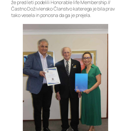
že pred leti podelili Honorable life Membership //
Častno Doživlensko Članstvo katerega je bila prav
tako vesela in ponosna da ga je prejela.