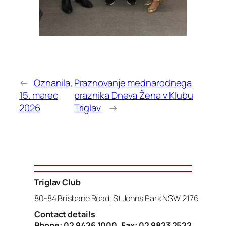
←
Oznanila,
Praznovanje mednarodnega
15. marec
praznika Dneva Žena v Klubu
2026
Triglav
→
Triglav Club
80-84 Brisbane Road, St Johns Park NSW 2176
Contact details
Phone: 02 9426 1000, Fax: 02 9823 2522