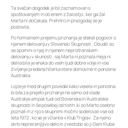
Ta svečan dogodek je bil zaznamovan s
spoštovanjem in ob enem z žalostjo , ker ga žal
Marta ni dočakala. Prehitro in prezgodaj se je
poslovila.
Po formalnem prejemu priznanja je stekel pogovor o
njenem delovanju v Slovenski Skupnosti . Obudili so
se spomini o njej in njenem nepristranskem
delovanju v skunosti , saj Marta ni poznala meja ni
delila bila je enaka do vseh ljudi dobre volje in vse
življenje predana hčerka stare domovine in ponosna
Australka.
Lojze je med drugim povedal kako vesela in ponosna
bi bila za prejeto priznanje ne samo od vlade
Australije ampak tudi od Slovenske in Australske
skupnosti in še posebej od tistih ,ki so Marto osebno
poznali in z njo s skupnimi močmi sodelovali vse od
leta 1972 , ko se je včlanila v Klub Triglav . Za njeno
skrb neprecenjljivo delo in zvestobo so ji člani Kluba