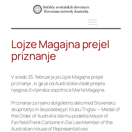
Skip
to
content
Lojze Magajna prejel
priznanje
V sredo 25. februarja je Lojze Magajna prejel
priznanje , ki ga je od Australske vlade prejela
njegova življenska sopotnica Marta Magajna.
Priznanje za njeno dolgoletno delo med Slovensko
skupnostjo in še posebej pri Klubu Triglav — Medal of
the Order of Australia sta mu podelila Mayor of
Fairfield Frenk Carbone in Dai Lee Member of the
Australian House of Representatives .