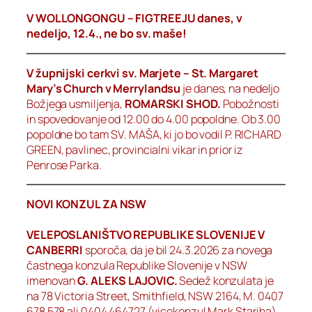
V WOLLONGONGU – FIGTREEJU danes, v
nedeljo, 12.4., ne bo sv. maše!
V župnijski cerkvi sv. Marjete – St. Margaret
Mary’s Church v Merrylandsu
je danes, na nedeljo
Božjega usmiljenja,
ROMARSKI SHOD.
Pobožnosti
in spovedovanje od 12.00 do 4.00 popoldne. Ob 3.00
popoldne bo tam SV. MAŠA, ki jo bo vodil P. RICHARD
GREEN, pavlinec, provincialni vikar in prior iz
Penrose Parka.
NOVI KONZUL ZA NSW
VELEPOSLANIŠTVO REPUBLIKE SLOVENIJE V
CANBERRI
sporoča, da je bil 24.3.2026 za novega
častnega konzula Republike Slovenije v NSW
imenovan
G. ALEKS LAJOVIC.
Sedež konzulata je
na 78 Victoria Street, Smithfield, NSW 2164, M. 0407
678 578 ali 0404 464727 (vicekonzul Mark Stariha),