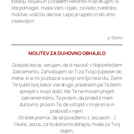
Kolarju, Royalu in Elizabeth Herenini in še drugim, ki
ste pomagali. Hvala Vam, rojaki, za Vašo zvestobo,
molitve, voščila, darove. Lepo je uspelo in bili smo
zadovoljni!
p. Darko
MOLITEV ZA DUHOVNO OBHAJILO
Gospod Jezus, verujem, da si navzoč v Najsvetejšem
Zakramentu. Zahvaljujem se Ti za Tvojo ljubezen do
mene, ki si mi jo izkazal s svojo smrtjo na križu. Želim
Te ljubiti bolj kakor vse drugo, predvsem pa Te želim
sprejeti v svojo dušo. Ker Te ne morem prejeti
zakramentalno, Te prosim, da prideš k meni
duhovno: prosim Te, da vstopiš v moje srce in
prebivaš v njem.
(Kratek premor, da se povežemo z Jezusom …)
Hvala, Jezus, za to duhovno obhajilo, hvala za Tvoj
objem,