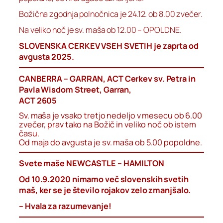
Božična zgodnja polnočnica je 24.12. ob 8.00 zvečer.
Na veliko noč je sv. maša ob 12.00 – OPOLDNE.
SLOVENSKA CERKEV VSEH SVETIH je zaprta od
avgusta 2025.
CANBERRA – GARRAN, ACT Cerkev sv. Petra in
Pavla Wisdom Street, Garran,
ACT 2605
Sv. maša je vsako tretjo nedeljo v mesecu ob 6.00
zvečer, prav tako na Božič in veliko noč ob istem
času.
Od maja do avgusta je sv. maša ob 5.00 popoldne.
Svete maše NEWCASTLE – HAMILTON
Od 10.9.2020 nimamo več slovenskih svetih
maš, ker se je število rojakov zelo zmanjšalo.
– Hvala za razumevanje!