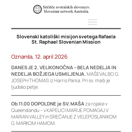
Skip
to
content
Slovenski katoliški misijon svetega Rafaela
St. Raphael Slovenian Mission
Oznanila, 12. april 2026
DANES JE 2. VELIKONOČNA – BELA NEDELJA IN
NEDELJA BOŽJEGA USMILJENJA.
MAŠEVAL BO G.
JOSEPH THOMAS iz Harris Parka. Pri sv. maši je
ljudsko petje.
Ob 11.00 DOPOLDNE je SV. MAŠA
za rojake v
Queenslandu – v KAPELICI MARIJE POMAGAJ V
MARIAN VALLEY in SREČANJE Z VELEPOSLANIKOM
G. MARKOM HAMOM.