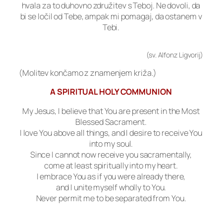
hvala za to duhovno združitev s Teboj. Ne dovoli, da
bi se ločil od Tebe, ampak mi pomagaj, da ostanem v
Tebi.
(sv. Alfonz Ligvorij)
(Molitev končamo z znamenjem križa.)
A SPIRITUAL HOLY COMMUNION
My Jesus, I believe that You are present in the Most
Blessed Sacrament.
I love You above all things, and I desire to receive You
into my soul.
Since I cannot now receive you sacramentally,
come at least spiritually into my heart.
I embrace You as if you were already there,
and I unite myself wholly to You.
Never permit me to be separated from You.