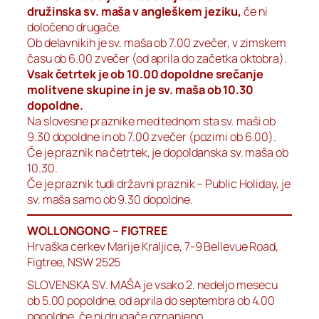
družinska sv. maša v angleškem jeziku,
če ni
določeno drugače.
Ob delavnikih je sv. maša ob 7.00 zvečer, v zimskem
času ob 6.00 zvečer (od aprila do začetka oktobra).
Vsak četrtek je ob 10.00 dopoldne srečanje
molitvene skupine in je sv. maša ob 10.30
dopoldne.
Na slovesne praznike med tednom sta sv. maši ob
9.30 dopoldne in ob 7.00 zvečer (pozimi ob 6.00).
Če je praznik na četrtek, je dopoldanska sv. maša ob
10.30.
Če je praznik tudi državni praznik – Public Holiday, je
sv. maša samo ob 9.30 dopoldne.
WOLLONGONG – FIGTREE
Hrvaška cerkev Marije Kraljice, 7-9 Bellevue Road,
Figtree, NSW 2525
SLOVENSKA SV. MAŠA je vsako 2. nedeljo mesecu
ob 5.00 popoldne, od aprila do septembra ob 4.00
popoldne, če ni drugače oznanjeno.