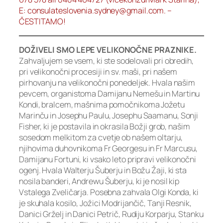
E: consulateslovenia.sydney@gmail.com. –
ČESTITAMO!
DOŽIVELI SMO LEPE VELIKONOČNE PRAZNIKE.
Zahvaljujem se vsem, ki ste sodelovali pri obredih,
pri velikonočni procesiji in sv. maši, pri našem
pirhovanju na velikonočni ponedeljek. Hvala našim
pevcem, organistoma Damijanu Nemešu in Martinu
Kondi, bralcem, mašnima pomočnikoma Jožetu
Marinču in Josephu Paulu, Josephu Saamanu, Sonji
Fisher, ki je postavila in okrasila Božji grob, našim
sosedom melkitom za cvetje ob našem oltarju,
njihovima duhovnikoma Fr Georgesu in Fr Marcusu,
Damijanu Fortuni, ki vsako leto pripravi velikonočni
ogenj. Hvala Walterju Šuberju in Božu Žaji, ki sta
nosila banderi, Andrewu Šuberju, ki je nosil kip
Vstalega Zveličarja. Posebna zahvala Olgi Konda, ki
je skuhala kosilo, Jožici Modrijančič, Tanji Resnik,
Danici Grželj in Danici Petrič, Rudiju Korparju, Stanku