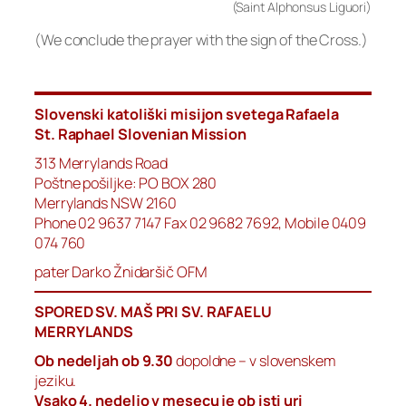
(Saint Alphonsus Liguori)
(We conclude the prayer with the sign of the Cross.)
Slovenski katoliški misijon svetega Rafaela
St. Raphael Slovenian Mission
313 Merrylands Road
Poštne pošiljke: PO BOX 280
Merrylands NSW 2160
Phone 02 9637 7147 Fax 02 9682 7692, Mobile 0409
074 760
pater Darko Žnidaršič OFM
SPORED SV. MAŠ PRI SV. RAFAELU
MERRYLANDS
Ob nedeljah ob 9.30
dopoldne – v slovenskem
jeziku.
Vsako 4. nedeljo v mesecu je ob isti uri